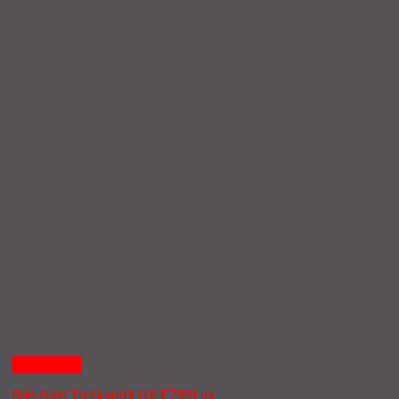
Quick View
Bếp Điện Từ GrandX GX E795Lux