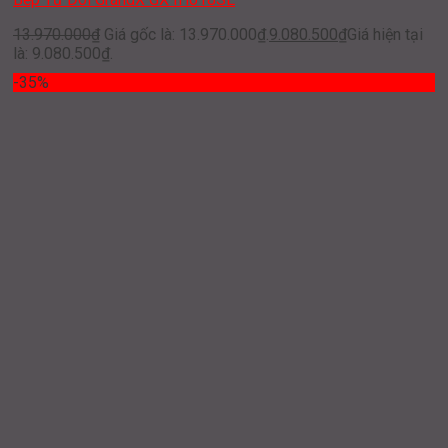
13.970.000
₫
Giá gốc là: 13.970.000₫.
9.080.500
₫
Giá hiện tại
là: 9.080.500₫.
-35%