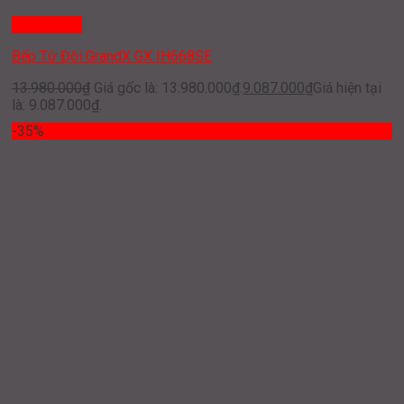
Quick View
Bếp Từ Đôi GrandX GX IH668SE
13.980.000
₫
Giá gốc là: 13.980.000₫.
9.087.000
₫
Giá hiện tại
là: 9.087.000₫.
-35%