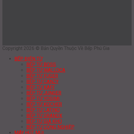
Copyright 2026 © Bản Quyền Thuộc Về Bếp Phú Gia
BẾP ĐIỆN TỪ
BẾP TỪ BOSS
BẾP TỪ MALLOCA
BẾP TỪ FUGER
BẾP TỪ CANZY
BẾP TỪ KAFF
BẾP TỪ JUNGER
BẾP TỪ YOSIMI
BẾP TỪ KOCHER
BẾP TỪ LATINO
BẾP TỪ GRANDX
BẾP TỪ GIÁ KHO
BẾP TỪ CÔNG NGHIỆP
MÁY HÚT MÙI