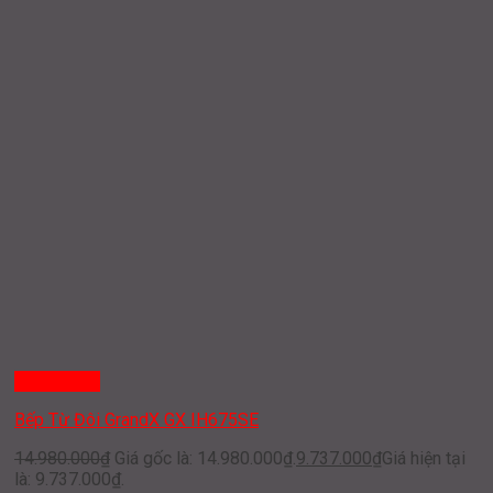
Quick View
Bếp Từ Đôi GrandX GX IH675SE
14.980.000
₫
Giá gốc là: 14.980.000₫.
9.737.000
₫
Giá hiện tại
là: 9.737.000₫.