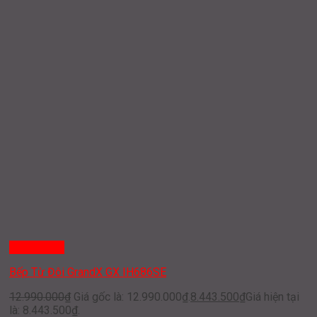
Quick View
Bếp Từ Đôi GrandX GX IH686SE
12.990.000
₫
Giá gốc là: 12.990.000₫.
8.443.500
₫
Giá hiện tại
là: 8.443.500₫.