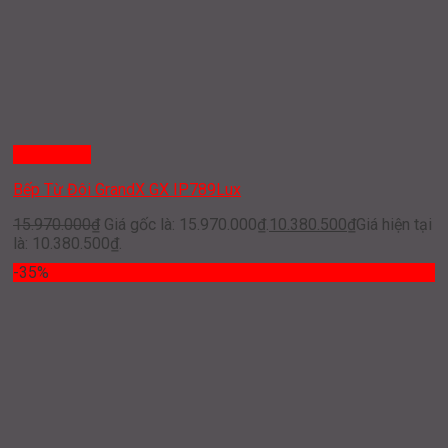
Quick View
Bếp Từ Đôi GrandX GX IP789Lux
15.970.000
₫
Giá gốc là: 15.970.000₫.
10.380.500
₫
Giá hiện tại
là: 10.380.500₫.
-35%