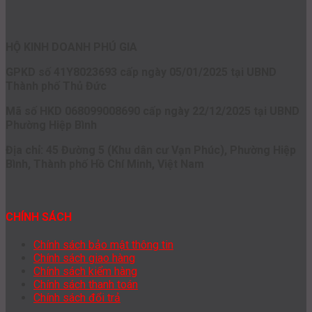
HỘ KINH DOANH PHÚ GIA
GPKD số 41Y8023693 cấp ngày 05/01/2025 tại UBND
Thành phố Thủ Đức
Mã số HKD 068099008690 cấp ngày 22/12/2025 tại UBND
Phường Hiệp Bình
Địa chỉ: 45 Đường 5 (Khu dân cư Vạn Phúc), Phường Hiệp
Bình, Thành phố Hồ Chí Minh, Việt Nam
CHÍNH SÁCH
Chính sách bảo mật thông tin
Chính sách giao hàng
Chính sách kiểm hàng
Chính sách thanh toán
Chính sách đổi trả