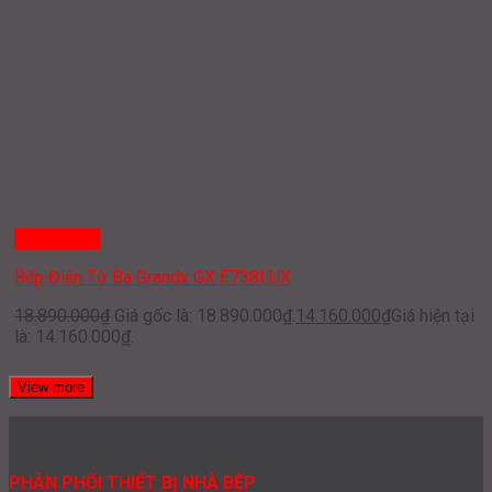
Quick View
Bếp Điện Từ Ba Grandx GX E738LUX
18.890.000
₫
Giá gốc là: 18.890.000₫.
14.160.000
₫
Giá hiện tại
là: 14.160.000₫.
View more
PHÂN PHỐI THIẾT BỊ NHÀ BẾP