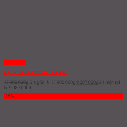
Quick View
Bếp Từ Đôi GrandX GX IP669SE
13.980.000
₫
Giá gốc là: 13.980.000₫.
9.087.000
₫
Giá hiện tại
là: 9.087.000₫.
-35%