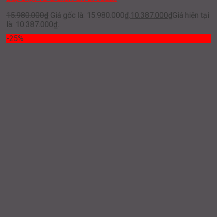
15.980.000
₫
Giá gốc là: 15.980.000₫.
10.387.000
₫
Giá hiện tại
là: 10.387.000₫.
-25%