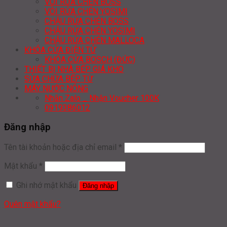
VÒI RỬA CHÉN BOSS
VÒI RỬA CHÉN YOSIMI
CHẬU RỬA CHÉN BOSS
CHẬU RỬA CHÉN YOSIMI
CHẬU RỬA CHÉN MALLOCA
KHÓA CỬA ĐIỆN TỬ
KHÓA CỬA BOSCH (ĐỨC)
THIẾT BỊ NHÀ BẾP GIÁ KHO
SỬA CHỮA BẾP TỪ
MÁY NƯỚC NÓNG
Nhắn Zalo _ Nhận Voucher 100K
0919386012
Đăng nhập
Tên tài khoản hoặc địa chỉ email
*
Mật khẩu
*
Ghi nhớ mật khẩu
Đăng nhập
Quên mật khẩu?