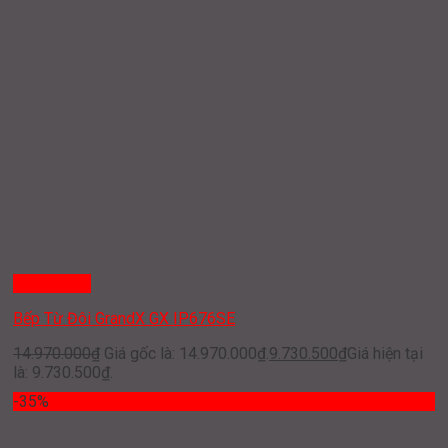
Quick View
Bếp Từ Đôi GrandX GX IP676SE
14.970.000
₫
Giá gốc là: 14.970.000₫.
9.730.500
₫
Giá hiện tại
là: 9.730.500₫.
-35%