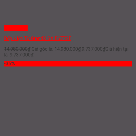
Quick View
Bếp Điện Từ GrandX GX E677SE
14.980.000
₫
Giá gốc là: 14.980.000₫.
9.737.000
₫
Giá hiện tại
là: 9.737.000₫.
-35%