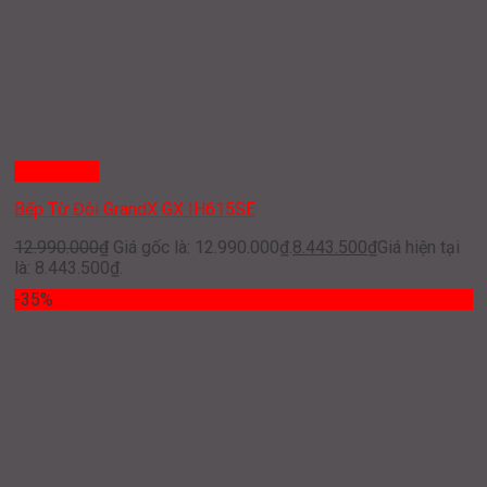
Quick View
Bếp Từ Đôi GrandX GX IH615SE
12.990.000
₫
Giá gốc là: 12.990.000₫.
8.443.500
₫
Giá hiện tại
là: 8.443.500₫.
-35%