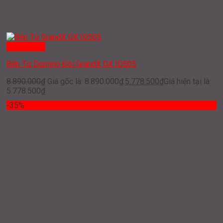
Quick View
Bếp Từ Domino Đôi GrandX GX ID505
8.890.000
₫
Giá gốc là: 8.890.000₫.
5.778.500
₫
Giá hiện tại là:
5.778.500₫.
-35%