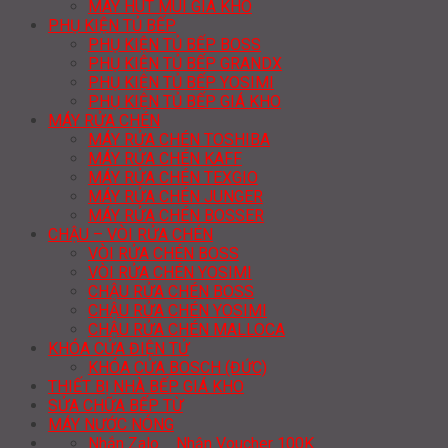
MÁY HÚT MÙI GIÁ KHO
PHỤ KIỆN TỦ BẾP
PHỤ KIỆN TỦ BẾP BOSS
PHỤ KIỆN TỦ BẾP GRANDX
PHỤ KIỆN TỦ BẾP YOSIMI
PHỤ KIỆN TỦ BẾP GIÁ KHO
MÁY RỬA CHÉN
MÁY RỬA CHÉN TOSHIBA
MÁY RỬA CHÉN KAFF
MÁY RỬA CHÉN TEXGIO
MÁY RỬA CHÉN JUNGER
MÁY RỬA CHÉN BOSSER
CHẬU – VÒI RỬA CHÉN
VÒI RỬA CHÉN BOSS
VÒI RỬA CHÉN YOSIMI
CHẬU RỬA CHÉN BOSS
CHẬU RỬA CHÉN YOSIMI
CHẬU RỬA CHÉN MALLOCA
KHÓA CỬA ĐIỆN TỬ
KHÓA CỬA BOSCH (ĐỨC)
THIẾT BỊ NHÀ BẾP GIÁ KHO
SỬA CHỮA BẾP TỪ
MÁY NƯỚC NÓNG
Nhắn Zalo _ Nhận Voucher 100K