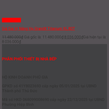
Quick View
Giá Gia Vị Nâng Hạ GrandX Titanium XL.80T
11.480.000
₫
Giá gốc là: 11.480.000₫.
8.036.000
₫
Giá hiện tại là:
8.036.000₫.
PHÂN PHỐI THIẾT BỊ NHÀ BẾP
HỘ KINH DOANH PHÚ GIA
GPKD số 41Y8023693 cấp ngày 05/01/2025 tại UBND
Thành phố Thủ Đức
Mã số HKD 068099008690 cấp ngày 22/12/2025 tại UBND
Phường Hiệp Bình