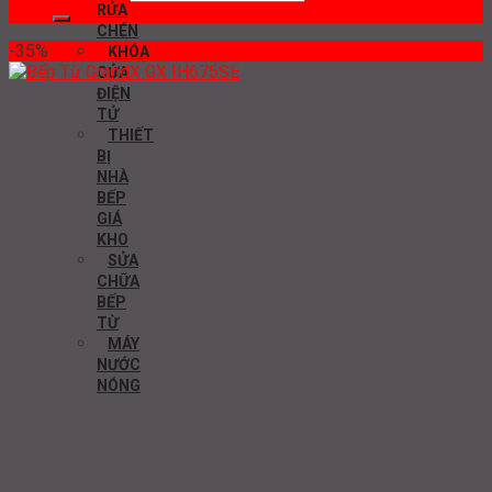
RỬA
CHÉN
-35%
KHÓA
CỬA
ĐIỆN
TỬ
THIẾT
BỊ
NHÀ
BẾP
GIÁ
KHO
SỬA
CHỮA
BẾP
TỪ
MÁY
NƯỚC
NÓNG