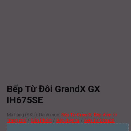
Bếp Từ Đôi GrandX GX
IH675SE
Mã hàng (SKU):
Danh mục:
Bếp Từ GrandX
,
Bếp điện từ
Trang chủ
/
Sản Phẩm
/
Bếp điện từ
/
Bếp Từ GrandX