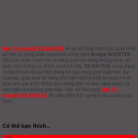
Bếp Từ GrandX GX IH675SE
là sự kết hợp hoàn hảo giữa thiết
kế tinh tế, công suất mạnh mẽ, công nghệ
Bridge INVERTER
tiết kiệm điện vượt trội và hàng loạt tính năng thông minh, an
toàn. Với những ưu điểm vượt trội này,
GX IH675SE
xứng đáng
là người bạn đồng hành đáng tin cậy trong gian bếp hiện đại
của bạn, giúp bạn dễ dàng chế biến những bữa ăn ngon và an
toàn cho gia đình, đồng thời mang đến vẻ đẹp sang trọng và
tiện nghi cho không gian bếp. Hãy sở hữu ngay
Bếp Từ
GrandX GX IH675SE
để nâng tầm trải nghiệm nấu nướng của
bạn!
Có thể bạn thích…
-25%