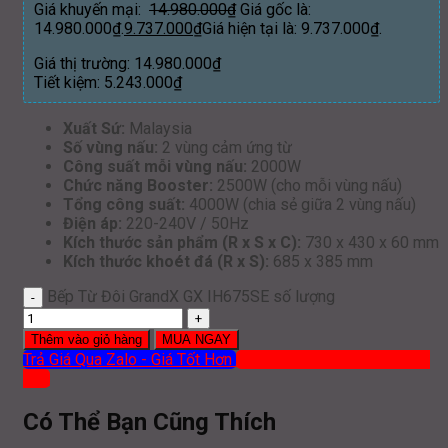
Giá khuyến mại:
14.980.000
₫
Giá gốc là:
14.980.000₫.
9.737.000
₫
Giá hiện tại là: 9.737.000₫.
Giá thị trường:
14.980.000
₫
Tiết kiệm:
5.243.000
₫
Xuất Sứ:
Malaysia
Số vùng nấu:
2 vùng cảm ứng từ
Công suất mỗi vùng nấu:
2000W
Chức năng Booster:
2500W (cho mỗi vùng nấu)
Tổng công suất:
4000W (chia sẻ giữa 2 vùng nấu)
Điện áp:
220-240V / 50Hz
Kích thước sản phẩm (R x S x C):
730 x 430 x 60 mm
Kích thước khoét đá (R x S):
685 x 385 mm
Bếp Từ Đôi GrandX GX IH675SE số lượng
Thêm vào giỏ hàng
MUA NGAY
Trả Giá Qua Zalo - Giá Tốt Hơn
Mua hàng qua ĐT: 0919 386
012
Có Thể Bạn Cũng Thích