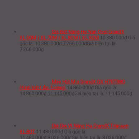
Giá Bát Nâng Hạ Nan Oval GrandX
XL.60M | XL.70M | XL.80M | XL.90M
10.380.000
₫
Giá
gốc là: 10.380.000₫.
7.266.000
₫
Giá hiện tại là:
7.266.000₫.
Máy Hút Mùi GrandX GX H70T88G
(Kính Vát | Áp Tường)
14.860.000
₫
Giá gốc là:
14.860.000₫.
11.145.000
₫
Giá hiện tại là: 11.145.000₫.
Giá Gia Vị Nâng Hạ GrandX Titanium
XL.80T
11.480.000
₫
Giá gốc là:
11.480.000₫.
8.036.000
₫
Giá hiện tại là: 8.036.000₫.