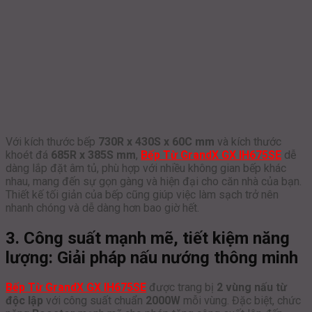
Với kích thước bếp
730R x 430S x 60C mm
và kích thước
khoét đá
685R x 385S mm
,
Bếp Từ GrandX GX IH675SE
dễ
dàng lắp đặt âm tủ, phù hợp với nhiều không gian bếp khác
nhau, mang đến sự gọn gàng và hiện đại cho căn nhà của bạn.
Thiết kế tối giản của bếp cũng giúp việc làm sạch trở nên
nhanh chóng và dễ dàng hơn bao giờ hết.
3. Công suất mạnh mẽ, tiết kiệm năng
lượng: Giải pháp nấu nướng thông minh
Bếp Từ GrandX GX IH675SE
được trang bị
2 vùng nấu từ
độc lập
với công suất chuẩn
2000W
mỗi vùng. Đặc biệt, chức