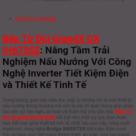
Thông tin sản phẩm
Bếp Từ Đôi GrandX GX
IH675SE
: Nâng Tầm Trải
Nghiệm Nấu Nướng Với Công
Nghệ Inverter Tiết Kiệm Điện
và Thiết Kế Tinh Tế
Trong không gian bếp hiện đại, bếp từ không chỉ là một thiết bị
nấu nướng thông thường mà còn là yếu tố quan trọng góp phần
tạo nên sự tiện nghi, an toàn và thẩm mỹ cho căn nhà.
Bếp Từ
Đôi GrandX GX IH675SE
nổi bật như một sự lựa chọn hoàn
hảo, kết hợp giữa thiết kế tinh tế, chất liệu cao cấp, công suất
mạnh mẽ, công nghệ
Bridge INVERTER
tiết kiệm điện vượt
trội và hàng loạt tính năng thông minh, an toàn, hứa hẹn mang