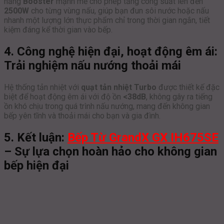
năng
Booster
mạnh mẽ cho phép tăng công suất lên đến
2500W
cho từng vùng nấu, giúp bạn đun sôi nước hoặc nấu
nhanh một lượng lớn thực phẩm chỉ trong thời gian ngắn, tiết
kiệm đáng kể thời gian vào bếp.
4. Công nghệ hiện đại, hoạt động êm ái:
Trải nghiệm nấu nướng thoải mái
Hệ thống tản nhiệt với
quạt tản nhiệt Turbo
được thiết kế đặc
biệt để hoạt động êm ái với độ ồn
<38dB
, không gây ra tiếng
ồn khó chịu trong quá trình nấu nướng, mang đến không gian
bếp yên tĩnh và thoải mái cho bạn và gia đình.
5. Kết luận:
Bếp Từ GrandX GX IH675SE
– Sự lựa chọn hoàn hảo cho không gian
bếp hiện đại