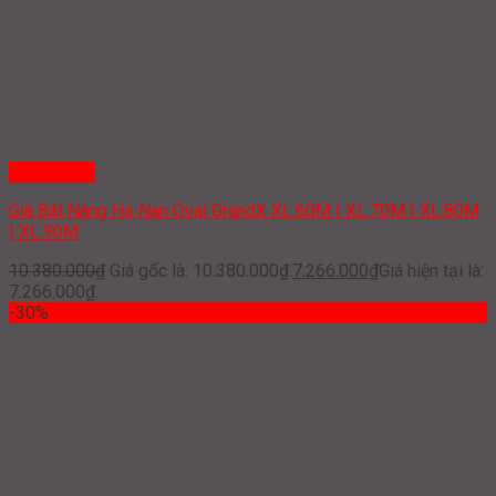
Quick View
Giá Bát Nâng Hạ Nan Oval GrandX XL.60M | XL.70M | XL.80M
| XL.90M
10.380.000
₫
Giá gốc là: 10.380.000₫.
7.266.000
₫
Giá hiện tại là:
7.266.000₫.
-30%