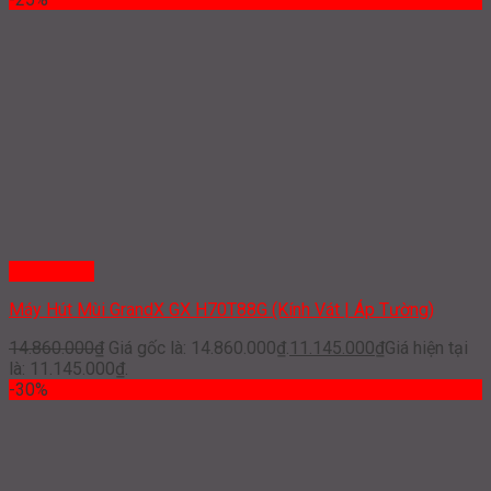
Quick View
Máy Hút Mùi GrandX GX H70T88G (Kính Vát | Áp Tường)
14.860.000
₫
Giá gốc là: 14.860.000₫.
11.145.000
₫
Giá hiện tại
là: 11.145.000₫.
-30%