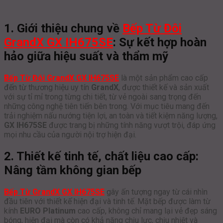
1. Giới thiệu chung về
Bếp Từ Đôi
GrandX GX IH675SE
: Sự kết hợp hoàn
hảo giữa hiệu suất và thẩm mỹ
Bếp Từ Đôi GrandX GX IH675SE
là một sản phẩm cao cấp
đến từ thương hiệu uy tín
GrandX
, được thiết kế và sản xuất
với sự tỉ mỉ trong từng chi tiết, từ vẻ ngoài sang trọng đến
những công nghệ tiên tiến bên trong. Với mục tiêu mang đến
trải nghiệm nấu nướng tiện lợi, an toàn và tiết kiệm năng lượng,
GX IH675SE
được trang bị những tính năng vượt trội, đáp ứng
mọi nhu cầu của người nội trợ hiện đại.
2. Thiết kế tinh tế, chất liệu cao cấp:
Nâng tầm không gian bếp
Bếp Từ GrandX GX IH675SE
gây ấn tượng ngay từ cái nhìn
đầu tiên với thiết kế hiện đại và tinh tế. Mặt bếp được làm từ
kính
EURO Platinum
cao cấp, không chỉ mang lại vẻ đẹp sáng
bóng, hiện đại mà còn có khả năng chịu lực, chịu nhiệt và