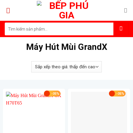
Skip
to
content
Tìm
kiếm:
Máy Hút Mùi GrandX
-35%
-35%