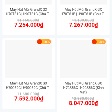
Máy Hút Mùi GrandX GX
Máy Hút Mùi GrandX GX
H70T81G | H90T81G (Chữ T…
H70T81B | H90T81B (Chữ T…
11.160.000
₫
11.180.000
₫
Giá
Giá
Giá
Giá
7.254.000
₫
7.267.000
₫
gốc
hiện
gốc
hiện
là:
tại
là:
tại
11.160.000₫.
là:
11.180.000₫.
là:
7.254.000₫.
7.267.00
-35%
-35%
Máy Hút Mùi GrandX GX
Máy Hút Mùi GrandX GX
H70C69G | H90C69G (Chữ T…
H70S86G | H90S86G (Kính
Vát)
11.680.000
₫
Giá
Giá
7.592.000
₫
12.380.000
₫
gốc
hiện
Giá
Giá
8.047.000
₫
là:
tại
gốc
hiện
11.680.000₫.
là:
là:
tại