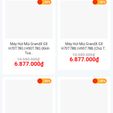
-35%
-35%
Máy Hút Mùi GrandX GX
Máy Hút Mùi GrandX GX
H70T78G | H90T78G (Kính
H70T78B | H90T78B (Chữ T…
Toa…
10.580.000
₫
Giá
Giá
6.877.000
₫
10.580.000
₫
gốc
hiện
Giá
Giá
6.877.000
₫
là:
tại
gốc
hiện
10.580.000₫.
là:
là:
tại
6.877.00
10.580.000₫.
là:
6.877.000₫.
-35%
-35%