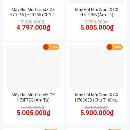
Máy Hút Mùi GrandX GX
Máy Hút Mùi GrandX GX
H70T65 | H90T65 (Chữ T…
H70F75B (Âm Tủ)
7.380.000
₫
7.700.000
₫
Giá
Giá
Giá
Giá
4.797.000
₫
5.005.000
₫
gốc
hiện
gốc
hiện
là:
tại
là:
tại
7.380.000₫.
là:
7.700.000₫.
là:
4.797.000₫.
5.005.00
-35%
-34%
Máy Hút Mùi GrandX GX
Máy Hút Mùi GrandX GX
H70F75G (Âm Tủ)
H70C68B (Chữ T | Kính…
7.700.000
₫
8.989.000
₫
Giá
Giá
Giá
Giá
5.005.000
₫
5.900.000
₫
gốc
hiện
gốc
hiện
là:
tại
là:
tại
7.700.000₫.
là:
8.989.000₫.
là:
5.005.000₫.
5.900.00