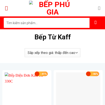
Skip
to
content
Tìm
kiếm:
Bếp Từ Kaff
-41%
-46%