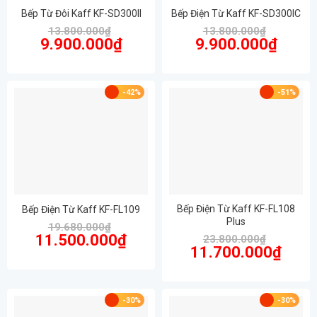
Bếp Từ Đôi Kaff KF-SD300II
Bếp Điện Từ Kaff KF-SD300IC
13.800.000
₫
13.800.000
₫
Giá
Giá
Giá
Giá
9.900.000
₫
9.900.000
₫
gốc
hiện
gốc
hiện
là:
tại
là:
tại
13.800.000₫.
là:
13.800.000₫.
là:
9.900.000₫.
9.900.00
-42%
-51%
Bếp Điện Từ Kaff KF-FL108
Bếp Điện Từ Kaff KF-FL109
Plus
19.680.000
₫
Giá
Giá
11.500.000
₫
23.800.000
₫
gốc
hiện
Giá
Giá
11.700.000
₫
là:
tại
gốc
hiện
19.680.000₫.
là:
là:
tại
11.500.000₫.
23.800.000₫.
là:
11.700.
-30%
-30%