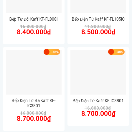
Bếp Từ Đôi Kaff KF-FL808II
Bếp Điện Từ Kaff KF-FL105IC
16.800.000
₫
11.800.000
₫
Giá
Giá
Giá
Giá
8.400.000
₫
8.500.000
₫
gốc
hiện
gốc
hiện
là:
tại
là:
tại
16.800.000₫.
là:
11.800.000₫.
là:
8.400.000₫.
8.500.00
-48%
-48%
Bếp Điện Từ Ba Kaff KF-
Bếp Điện Từ Kaff KF-IC3801
IC3801
16.800.000
₫
Giá
Giá
8.700.000
₫
16.800.000
₫
gốc
hiện
Giá
Giá
8.700.000
₫
là:
tại
gốc
hiện
16.800.000₫.
là:
là:
tại
8.700.00
16.800.000₫.
là: