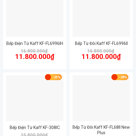
Bếp Điện Từ Kaff KF-FL6996IH
Bếp Từ Đôi Kaff KF-FL6996II
16.800.000
₫
16.800.000
₫
Giá
Giá
Giá
Giá
11.800.000
₫
11.800.000
₫
gốc
hiện
gốc
hiện
là:
tại
là:
tại
16.800.000₫.
là:
16.800.000₫.
là:
11.800.000₫.
11.800.
-25%
-28%
Bếp Từ Đôi Kaff KF-FL68II New
Bếp Điện Từ Kaff KF-308IC
Plus
15.800.000
₫