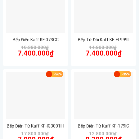
Bếp Điện Kaff KF 073CC
Bếp Từ Đôi Kaff KF-FL999II
10.280.000
₫
14.800.000
₫
Giá
Giá
Giá
Giá
7.400.000
₫
7.400.000
₫
gốc
hiện
gốc
hiện
là:
tại
là:
tại
10.280.000₫.
là:
14.800.000₫.
là:
7.400.000₫.
7.400.00
-56%
-35%
Bếp Điện Từ Kaff KF-IG3001IH
Bếp Điện Từ Kaff KF-179IC
17.800.000
₫
12.800.000
₫
Giá
Giá
Giá
Giá