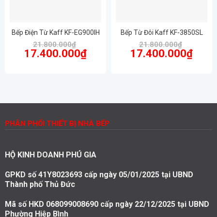
Bếp Điện Từ Kaff KF-EG900IH
Bếp Từ Đôi Kaff KF-3850SL
21.800.000
₫
21.800.000
₫
Giá
Giá
Giá
Giá
17.400.000
₫
17.400.000
₫
gốc
hiện
gốc
hiện
là:
tại
là:
tại
21.800.000₫.
là:
21.800.000₫.
là:
17.400.000₫.
17.400.
PHÂN PHỐI THIẾT BỊ NHÀ BẾP
HỘ KINH DOANH PHÚ GIA
GPKD số 41Y8023693 cấp ngày 05/01/2025 tại UBND
Thành phố Thủ Đức
Mã số HKD 068099008690 cấp ngày 22/12/2025 tại UBND
Phường Hiệp Bình