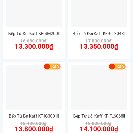
Bếp Từ Đôi Kaff KF-SM200II
Bếp Từ Đôi Kaff KF-GT3048II
16.680.000
₫
17.800.000
₫
Giá
Giá
Giá
Giá
13.300.000
₫
13.350.000
₫
gốc
hiện
gốc
hiện
là:
tại
là:
tại
16.680.000₫.
là:
17.800.000₫.
là:
13.300.000₫.
13.350.
-25%
-25%
Bếp Từ Ba Kaff KF-IG3001II
Bếp Từ Đôi Kaff KF-FL6068II
18.400.000
₫
18.800.000
₫
Giá
Giá
Giá
Giá
13.800.000
₫
14.100.000
₫
gốc
hiện
gốc
hiện