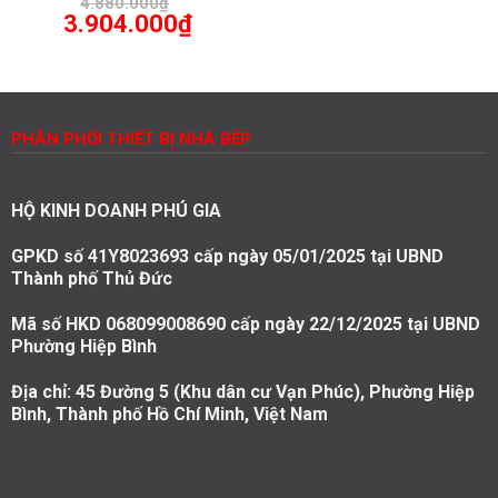
4.880.000
₫
Giá
Giá
3.904.000
₫
gốc
hiện
là:
tại
4.880.000₫.
là:
3.904.000₫.
PHÂN PHỐI THIẾT BỊ NHÀ BẾP
HỘ KINH DOANH PHÚ GIA
GPKD số 41Y8023693 cấp ngày 05/01/2025 tại UBND
Thành phố Thủ Đức
Mã số HKD 068099008690 cấp ngày 22/12/2025 tại UBND
Phường Hiệp Bình
Địa chỉ: 45 Đường 5 (Khu dân cư Vạn Phúc), Phường Hiệp
Bình, Thành phố Hồ Chí Minh, Việt Nam