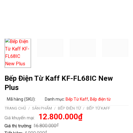
Bếp Điện Từ Kaff KF-FL68IC New
Plus
Mã hàng (SKU):
Danh mục:
Bếp Từ Kaff
,
Bếp điện từ
TRANG CHỦ
/
SẢN PHẨM
/
BẾP ĐIỆN TỪ
/
BẾP TỪ KAFF
Giá
Giá
12.800.000
₫
Giá khuyến mại:
gốc
hiện
là:
tại
₫
16.800.000
Giá thị trường:
16.800.000₫.
là:
12.800.000₫.
₫