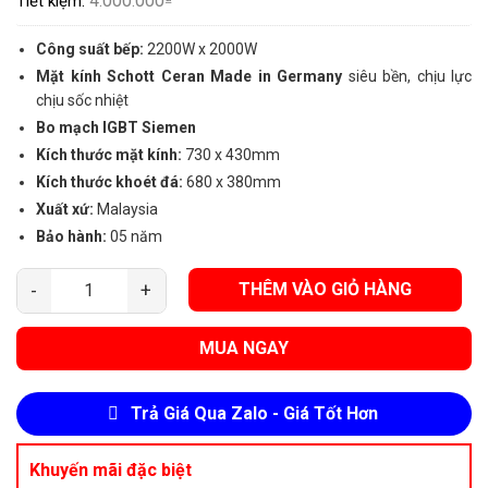
4.000.000
Tiết kiệm:
Công suất bếp:
2200W x 2000W
Mặt kính Schott Ceran Made in Germany
siêu bền, chịu lực
chịu sốc nhiệt
Bo mạch IGBT Siemen
Kích thước mặt kính:
730 x 430mm
Kích thước khoét đá:
680 x 380mm
Xuất xứ:
Malaysia
Bảo hành:
05 năm
THÊM VÀO GIỎ HÀNG
Bếp Điện Từ Kaff KF-FL68IC New Plus số lượng
MUA NGAY
Trả Giá Qua Zalo - Giá Tốt Hơn
Khuyến mãi đặc biệt