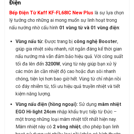
Điện
Bếp Điện Từ Kaff KF-FL68IC New Plus
là sự lựa chọn
lý tưởng cho những ai mong muốn sự linh hoạt trong
nấu nướng nhờ cấu hình
01 vùng từ và 01 vùng điện
:
Vùng nấu từ:
Được trang bị
công nghệ Booster
,
giúp gia nhiệt siêu nhanh, rút ngắn đáng kể thời gian
nấu nướng mà vẫn đảm bảo hiệu quả. Với công suất
tối đa lên đến
3200W
, vùng từ này giúp bạn xử lý
các món ăn cần nhiệt độ cao hoặc đun sôi nhanh
chóng, tiện lợi hơn bao giờ hết. Vùng từ chỉ nhận nồi
có đáy nhiễm từ, tối ưu hiệu quả truyền nhiệt và tiết
kiệm năng lượng.
Vùng nấu điện (hồng ngoại):
Sử dụng
mâm nhiệt
EGO Hi-light 24cm
nhập khẩu trực tiếp từ Đức –
một trong những loại mâm nhiệt tốt nhất hiện nay.
Mâm nhiệt này có
2 vòng nhiệt
, cho phép bạn linh