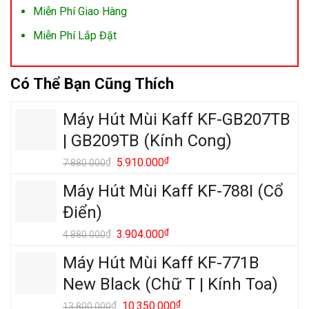
Miễn Phí Giao Hàng
Miễn Phí Lắp Đặt
Có Thể Bạn Cũng Thích
Máy Hút Mùi Kaff KF-GB207TB
| GB209TB (Kính Cong)
Giá
₫
Giá
₫
5.910.000
7.880.000
gốc
hiện
Máy Hút Mùi Kaff KF-788I (Cổ
là:
tại
7.880.000₫.
là:
Điển)
5.910.000₫.
Giá
₫
Giá
₫
3.904.000
4.880.000
gốc
hiện
Máy Hút Mùi Kaff KF-771B
là:
tại
4.880.000₫.
là:
New Black (Chữ T | Kính Toa)
3.904.000₫.
Giá
₫
Giá
₫
10.350.000
13.800.000