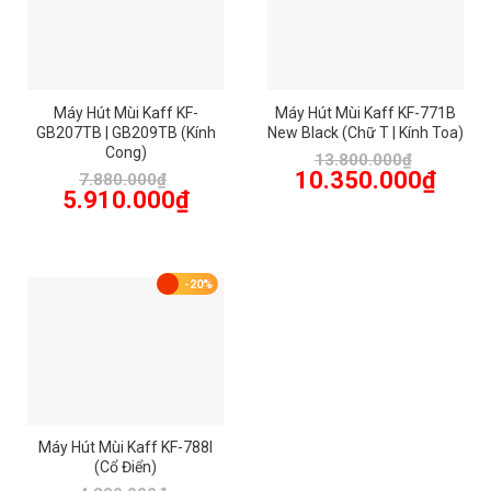
Máy Hút Mùi Kaff KF-
Máy Hút Mùi Kaff KF-771B
GB207TB | GB209TB (Kính
New Black (Chữ T | Kính Toa)
Cong)
13.800.000
₫
Giá
Giá
10.350.000
₫
7.880.000
₫
gốc
hiện
Giá
Giá
5.910.000
₫
là:
tại
gốc
hiện
13.800.000₫.
là:
là:
tại
10.350.
7.880.000₫.
là:
5.910.000₫.
-20%
Máy Hút Mùi Kaff KF-788I
(Cổ Điển)