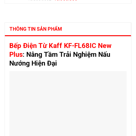
gốc
hiện
là:
tại
13.800.000₫.
là:
10.350.000₫.
THÔNG TIN SẢN PHẨM
Bếp Điện Từ Kaff KF-FL68IC New
Plus
: Nâng Tầm Trải Nghiệm Nấu
Nướng Hiện Đại