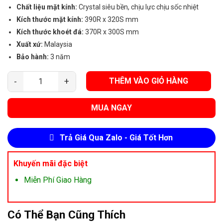
Chất liệu mặt kính:
Crystal siêu bền, chịu lực chịu sốc nhiệt
Kích thước mặt kính:
390R x 320S mm
Kích thước khoét đá:
370R x 300S mm
Xuất xứ:
Malaysia
Bảo hành:
3 năm
THÊM VÀO GIỎ HÀNG
Bếp Điện Đơn Kaff KF-330C số lượng
MUA NGAY
Trả Giá Qua Zalo - Giá Tốt Hơn
Khuyến mãi đặc biệt
Miễn Phí Giao Hàng
Có Thể Bạn Cũng Thích