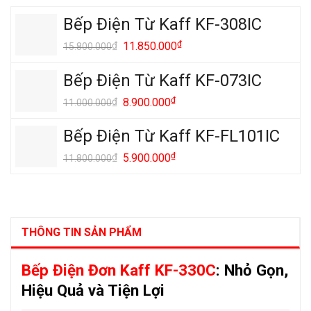
Bếp Điện Từ Kaff KF-308IC
Giá
₫
Giá
₫
11.850.000
15.800.000
gốc
hiện
là:
tại
Bếp Điện Từ Kaff KF-073IC
15.800.000₫.
là:
Giá
₫
Giá
₫
8.900.000
11.000.000
11.850.000₫.
gốc
hiện
là:
tại
Bếp Điện Từ Kaff KF-FL101IC
11.000.000₫.
là:
Giá
₫
Giá
₫
5.900.000
11.800.000
8.900.000₫.
gốc
hiện
là:
tại
11.800.000₫.
là:
5.900.000₫.
THÔNG TIN SẢN PHẨM
Bếp Điện Đơn Kaff KF-330C
: Nhỏ Gọn,
Hiệu Quả và Tiện Lợi