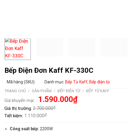
Bếp Điện Đơn Kaff KF-330C
Mã hàng (SKU):
Danh mục:
Bếp Từ Kaff
,
Bếp điện từ
TRANG CHỦ
/
SẢN PHẨM
/
BẾP ĐIỆN TỪ
/
BẾP TỪ KAFF
Giá
Giá
1.590.000
₫
Giá khuyến mại:
gốc
hiện
là:
tại
₫
2.700.000
Giá thị trường:
2.700.000₫.
là:
1.590.000₫.
₫
1.110.000
Tiết kiệm:
Công suất bếp:
2200W