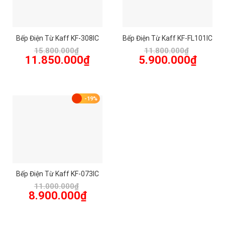
Bếp Điện Từ Kaff KF-308IC
Bếp Điện Từ Kaff KF-FL101IC
15.800.000
₫
11.800.000
₫
Giá
Giá
Giá
Giá
11.850.000
₫
5.900.000
₫
gốc
hiện
gốc
hiện
là:
tại
là:
tại
15.800.000₫.
là:
11.800.000₫.
là:
11.850.000₫.
5.900.00
-19%
Bếp Điện Từ Kaff KF-073IC
11.000.000
₫
Giá
Giá
8.900.000
₫
gốc
hiện
là:
tại
11.000.000₫.
là:
8.900.000₫.