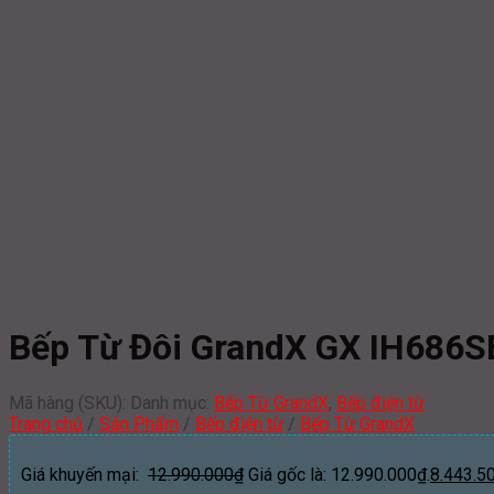
Bếp Từ Đôi GrandX GX IH686S
Mã hàng (SKU):
Danh mục:
Bếp Từ GrandX
,
Bếp điện từ
Trang chủ
/
Sản Phẩm
/
Bếp điện từ
/
Bếp Từ GrandX
Giá khuyến mại:
12.990.000
₫
Giá gốc là: 12.990.000₫.
8.443.5