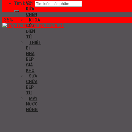
Tìm kiếm:
VÒI
RỬA
CHÉN
-35%
KHÓA
CỬA
ĐIỆN
TỬ
THIẾT
BỊ
NHÀ
BẾP
GIÁ
KHO
SỬA
CHỮA
BẾP
TỪ
MÁY
NƯỚC
NÓNG