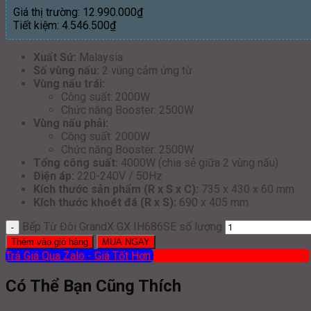
Giá thị trường:
12.990.000
₫
Tiết kiệm:
4.546.500
₫
Xuất Sứ:
Malaysia
Số vùng nấu:
2 vùng cảm ứng từ
Vùng nấu trái:
Công suất: 2000W
Chức năng Booster: 2500W
Vùng nấu phải:
Công suất: 2000W
Chức năng Booster: 2500W
Tổng công suất:
4000W (chia sẻ giữa 2 vùng nấu)
Điện áp:
220-240V / 50Hz
Kích thước sản phẩm (R x S x C):
735 x 430 x 60 mm
Kích thước khoét đá (R x S):
690 x 405 mm
Bếp Từ Đôi GrandX GX IH686SE số lượng
Thêm vào giỏ hàng
MUA NGAY
Trả Giá Qua Zalo - Giá Tốt Hơn
Mua hàng qua ĐT: 0919 386 012
Có Thể Bạn Cũng Thích