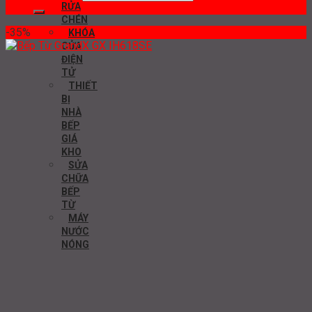
RỬA
CHÉN
-35%
KHÓA
CỬA
ĐIỆN
TỬ
THIẾT
BỊ
NHÀ
BẾP
GIÁ
KHO
SỬA
CHỮA
BẾP
TỪ
MÁY
NƯỚC
NÓNG