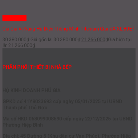
Quick View
Giá Gia Vị Nâng Hạ Điện Thông Minh Titanium GrandX XL.80ET
30.380.000
₫
Giá gốc là: 30.380.000₫.
21.266.000
₫
Giá hiện tại
là: 21.266.000₫.
PHÂN PHỐI THIẾT BỊ NHÀ BẾP
HỘ KINH DOANH PHÚ GIA
GPKD số 41Y8023693 cấp ngày 05/01/2025 tại UBND
Thành phố Thủ Đức
Mã số HKD 068099008690 cấp ngày 22/12/2025 tại UBND
Phường Hiệp Bình
Địa chỉ: 45 Đường 5 (Khu dân cư Vạn Phúc), Phường Hiệp