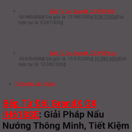
Bếp Từ Đôi GrandX GX IP669SE
13.980.000
₫
Giá gốc là: 13.980.000₫.
9.087.000
₫
Giá
hiện tại là: 9.087.000₫.
Bếp Từ Đôi GrandX GX IP789Lux
15.970.000
₫
Giá gốc là: 15.970.000₫.
10.380.500
₫
Giá
hiện tại là: 10.380.500₫.
Thông tin sản phẩm
Bếp Từ Đôi GrandX GX
IH618SE
: Giải Pháp Nấu
Nướng Thông Minh, Tiết Kiệm