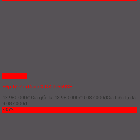
Quick View
Bếp Từ Đôi GrandX GX IP669SE
13.980.000
₫
Giá gốc là: 13.980.000₫.
9.087.000
₫
Giá hiện tại là:
9.087.000₫.
-35%