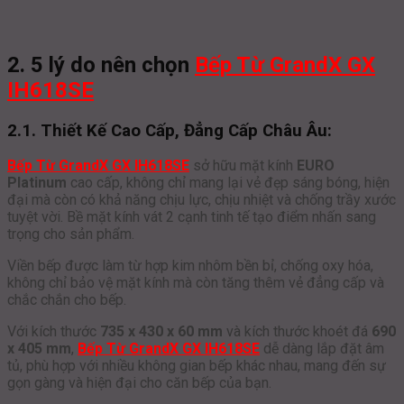
2. 5 lý do nên chọn
Bếp Từ GrandX GX
IH618SE
2.1. Thiết Kế Cao Cấp, Đẳng Cấp Châu Âu:
Bếp Từ GrandX GX IH618SE
sở hữu mặt kính
EURO
Platinum
cao cấp, không chỉ mang lại vẻ đẹp sáng bóng, hiện
đại mà còn có khả năng chịu lực, chịu nhiệt và chống trầy xước
tuyệt vời. Bề mặt kính vát 2 cạnh tinh tế tạo điểm nhấn sang
trọng cho sản phẩm.
Viền bếp được làm từ hợp kim nhôm bền bỉ, chống oxy hóa,
không chỉ bảo vệ mặt kính mà còn tăng thêm vẻ đẳng cấp và
chắc chắn cho bếp.
Với kích thước
735 x 430 x 60 mm
và kích thước khoét đá
690
x 405 mm
,
Bếp Từ GrandX GX IH618SE
dễ dàng lắp đặt âm
tủ, phù hợp với nhiều không gian bếp khác nhau, mang đến sự
gọn gàng và hiện đại cho căn bếp của bạn.