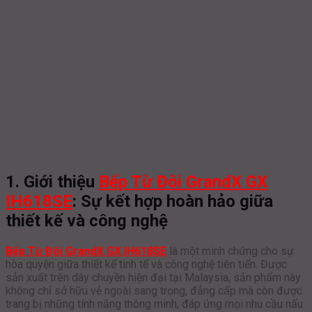
1. Giới thiệu
Bếp Từ Đôi GrandX GX
IH618SE
: Sự kết hợp hoàn hảo giữa
thiết kế và công nghệ
Bếp Từ Đôi GrandX GX IH618SE
là một minh chứng cho sự
hòa quyện giữa thiết kế tinh tế và công nghệ tiên tiến. Được
sản xuất trên dây chuyền hiện đại tại Malaysia, sản phẩm này
không chỉ sở hữu vẻ ngoài sang trọng, đẳng cấp mà còn được
trang bị những tính năng thông minh, đáp ứng mọi nhu cầu nấu