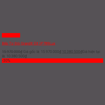
Quick View
Bếp Từ Đôi GrandX GX IP789Lux
15.970.000
₫
Giá gốc là: 15.970.000₫.
10.380.500
₫
Giá hiện tại
là: 10.380.500₫.
-30%