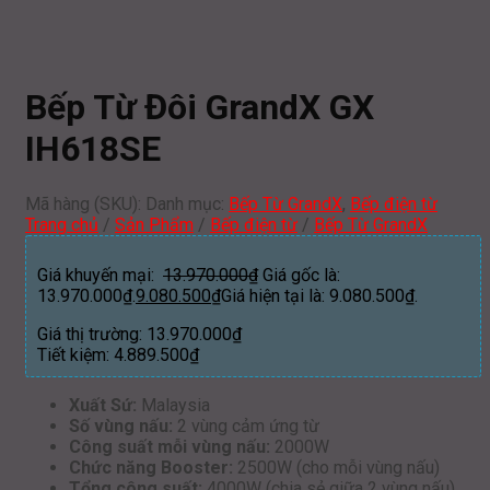
Bếp Từ Đôi GrandX GX
IH618SE
Mã hàng (SKU):
Danh mục:
Bếp Từ GrandX
,
Bếp điện từ
Trang chủ
/
Sản Phẩm
/
Bếp điện từ
/
Bếp Từ GrandX
Giá khuyến mại:
13.970.000
₫
Giá gốc là:
13.970.000₫.
9.080.500
₫
Giá hiện tại là: 9.080.500₫.
Giá thị trường:
13.970.000
₫
Tiết kiệm:
4.889.500
₫
Xuất Sứ:
Malaysia
Số vùng nấu:
2 vùng cảm ứng từ
Công suất mỗi vùng nấu:
2000W
Chức năng Booster:
2500W (cho mỗi vùng nấu)
Tổng công suất:
4000W (chia sẻ giữa 2 vùng nấu)