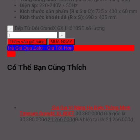
Điện áp:
220-240V / 50Hz
Kích thước sản phẩm (R x S x C):
735 x 430 x 60 mm
Kích thước khoét đá (R x S):
690 x 405 mm
Bếp Từ Đôi GrandX GX IH618SE số lượng
Thêm vào giỏ hàng
MUA NGAY
Trả Giá Qua Zalo - Giá Tốt Hơn
Mua hàng qua ĐT: 0919 386
012
Có Thể Bạn Cũng Thích
Giá Gia Vị Nâng Hạ Điện Thông Minh
Titanium GrandX XL.80ET
30.380.000
₫
Giá gốc là:
30.380.000₫.
21.266.000
₫
Giá hiện tại là: 21.266.000₫.