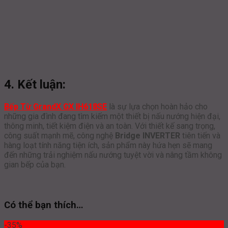
4. Kết luận:
Bếp Từ GrandX GX IH618SE
là sự lựa chọn hoàn hảo cho
những gia đình đang tìm kiếm một thiết bị nấu nướng hiện đại,
thông minh, tiết kiệm điện và an toàn. Với thiết kế sang trọng,
công suất mạnh mẽ, công nghệ
Bridge INVERTER
tiên tiến và
hàng loạt tính năng tiện ích, sản phẩm này hứa hẹn sẽ mang
đến những trải nghiệm nấu nướng tuyệt vời và nâng tầm không
gian bếp của bạn.
Có thể bạn thích…
-35%