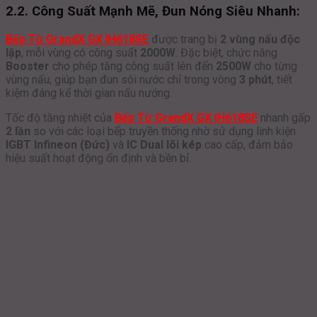
2.2. Công Suất Mạnh Mẽ, Đun Nóng Siêu Nhanh:
Bếp Từ GrandX GX IH618SE
được trang bị
2 vùng nấu độc
lập
, mỗi vùng có công suất
2000W
. Đặc biệt, chức năng
Booster
cho phép tăng công suất lên đến
2500W
cho từng
vùng nấu, giúp bạn đun sôi nước chỉ trong vòng
3 phút
, tiết
kiệm đáng kể thời gian nấu nướng.
Tốc độ tăng nhiệt của
Bếp Từ GrandX GX IH618SE
nhanh gấp
2 lần
so với các loại bếp truyền thống nhờ sử dụng linh kiện
IGBT Infineon (Đức)
và
IC Dual lõi kép
cao cấp, đảm bảo
hiệu suất hoạt động ổn định và bền bỉ.