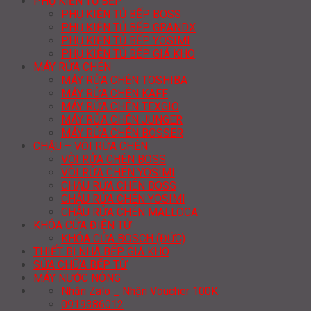
PHỤ KIỆN TỦ BẾP
PHỤ KIỆN TỦ BẾP BOSS
PHỤ KIỆN TỦ BẾP GRANDX
PHỤ KIỆN TỦ BẾP YOSIMI
PHỤ KIỆN TỦ BẾP GIÁ KHO
MÁY RỬA CHÉN
MÁY RỬA CHÉN TOSHIBA
MÁY RỬA CHÉN KAFF
MÁY RỬA CHÉN TEXGIO
MÁY RỬA CHÉN JUNGER
MÁY RỬA CHÉN BOSSER
CHẬU – VÒI RỬA CHÉN
VÒI RỬA CHÉN BOSS
VÒI RỬA CHÉN YOSIMI
CHẬU RỬA CHÉN BOSS
CHẬU RỬA CHÉN YOSIMI
CHẬU RỬA CHÉN MALLOCA
KHÓA CỬA ĐIỆN TỬ
KHÓA CỬA BOSCH (ĐỨC)
THIẾT BỊ NHÀ BẾP GIÁ KHO
SỬA CHỮA BẾP TỪ
MÁY NƯỚC NÓNG
Nhắn Zalo _ Nhận Voucher 100K
0919386012