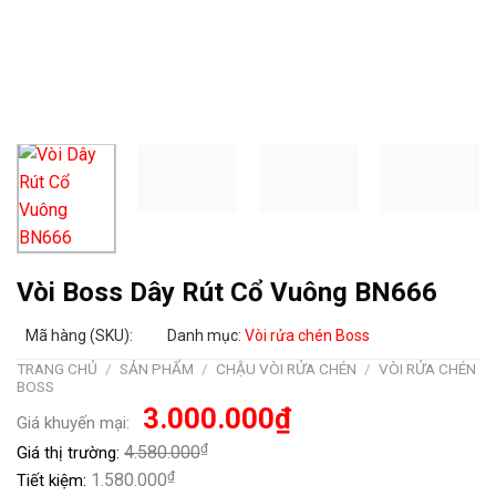
Vòi Boss Dây Rút Cổ Vuông BN666
Mã hàng (SKU):
Danh mục:
Vòi rửa chén Boss
TRANG CHỦ
/
SẢN PHẨM
/
CHẬU VÒI RỬA CHÉN
/
VÒI RỬA CHÉN
BOSS
Giá
Giá
3.000.000
₫
Giá khuyến mại:
gốc
hiện
là:
tại
₫
4.580.000
Giá thị trường:
4.580.000₫.
là:
3.000.000₫.
₫
1.580.000
Tiết kiệm: