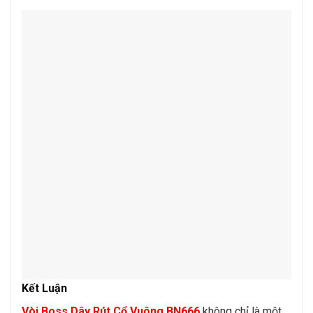
Kết Luận
Vòi Boss Dây Rút Cổ Vuông BN666
không chỉ là một