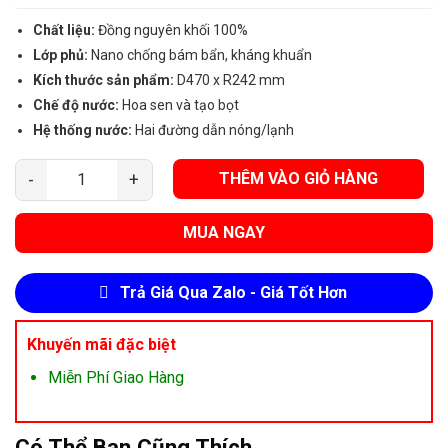
Chất liệu:
Đồng nguyên khối 100%
Lớp phủ:
Nano chống bám bẩn, kháng khuẩn
Kích thước sản phẩm:
D470 x R242 mm
Chế độ nước:
Hoa sen và tạo bọt
Hệ thống nước:
Hai đường dẫn nóng/lạnh
THÊM VÀO GIỎ HÀNG
Vòi Boss Dây Rút Cổ Vuông BN666 số lượng
MUA NGAY
Trả Giá Qua Zalo - Giá Tốt Hơn
Khuyến mãi đặc biệt
Miễn Phí Giao Hàng
Có Thể Bạn Cũng Thích