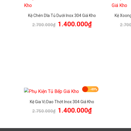
Kệ Chén Dĩa Tủ Dưới Inox 304 Giá Kho
Kệ Xoong
Giá
Giá
1.400.000
₫
2.700.000
₫
2.70
gốc
hiện
là:
tại
2.700.000₫.
là:
1.400.000₫.
-49%
Kệ Gia Vị Dao Thớt Inox 304 Giá Kho
Giá
Giá
1.400.000
₫
2.750.000
₫
gốc
hiện
là:
tại
2.750.000₫.
là:
1.400.000₫.