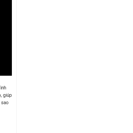
đình
, giúp
i sao