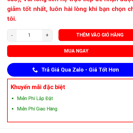
giảm tốt nhất, luôn hài lòng khi bạn chọn 
tôi.
THÊM VÀO GIỎ HÀNG
Kệ Chén Đĩa Nâng Hạ Boss Nan Dẹt số lượng
MUA NGAY
Trả Giá Qua Zalo - Giá Tốt Hơn
Khuyến mãi đặc biệt
Miễn Phí Lắp Đặt
Miễn Phí Giao Hàng