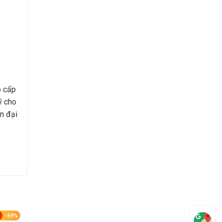
o cấp
ỹ cho
n đại
-59%