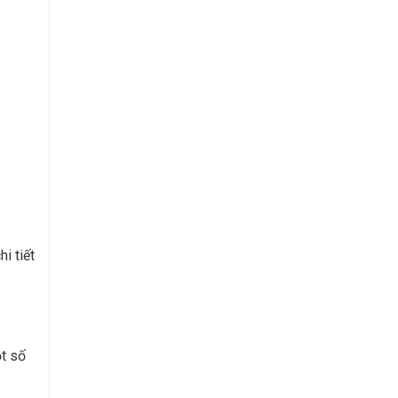
i tiết
ột số