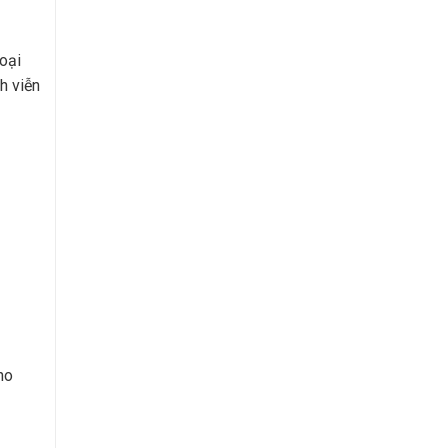
loại
h viễn
ho