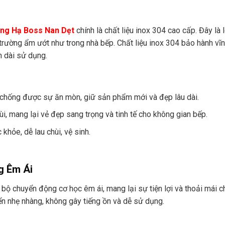
âng Hạ Boss Nan Dẹt
chính là chất liệu inox 304 cao cấp. Đây là 
 trường ẩm ướt như trong nhà bếp. Chất liệu inox 304 bảo hành vĩn
n dài sử dụng.
 chống được sự ăn mòn, giữ sản phẩm mới và đẹp lâu dài.
, mang lại vẻ đẹp sang trọng và tinh tế cho không gian bếp.
khỏe, dễ lau chùi, vệ sinh.
g Êm Ái
bộ chuyển động cơ học êm ái, mang lại sự tiện lợi và thoải mái c
ển nhẹ nhàng, không gây tiếng ồn và dễ sử dụng.