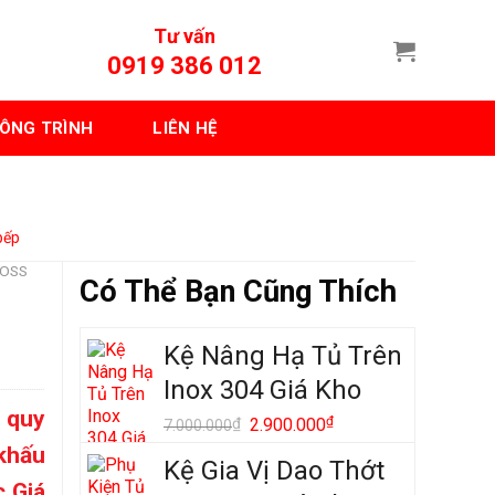
Tư vấn
0919 386 012
ÔNG TRÌNH
LIÊN HỆ
bếp
BOSS
Có Thể Bạn Cũng Thích
Kệ Nâng Hạ Tủ Trên
Inox 304 Giá Kho
 quy
Giá
₫
Giá
₫
2.900.000
7.000.000
gốc
hiện
khấu
Kệ Gia Vị Dao Thớt
là:
tại
c Giá
7.000.000₫.
là: