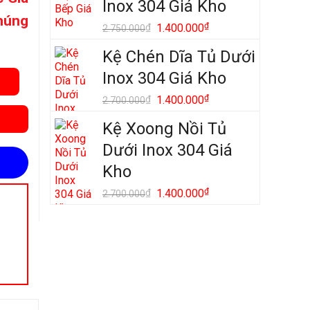
Inox 304 Giá Kho
2.900.000₫.
chúng
Giá
₫
Giá
₫
1.400.000
2.750.000
gốc
hiện
Kệ Chén Dĩa Tủ Dưới
là:
tại
2.750.000₫.
là:
Inox 304 Giá Kho
1.400.000₫.
Giá
₫
Giá
₫
1.400.000
2.700.000
gốc
hiện
Kệ Xoong Nồi Tủ
là:
tại
2.700.000₫.
là:
Dưới Inox 304 Giá
1.400.000₫.
Kho
Giá
₫
Giá
₫
1.400.000
2.700.000
gốc
hiện
là:
tại
2.700.000₫.
là:
1.400.000₫.