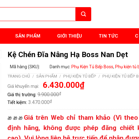
SẢN PHẨM
GIỚI THIỆU
TIN TỨC
C
Kệ Chén Đĩa Nâng Hạ Boss Nan Dẹt
Mã hàng (SKU):
Danh mục:
Phụ Kiện Tủ Bếp Boss
,
Phụ kiện tủ 
TRANG CHỦ
/
SẢN PHẨM
/
PHỤ KIỆN TỦ BẾP
/
PHỤ KIỆN TỦ BẾP 
Giá
Giá
6.430.000
₫
Giá khuyến mại:
gốc
hiện
là:
tại
₫
9.900.000
Giá thị trường:
9.900.000₫.
là:
6.430.000₫.
₫
3.470.000
Tiết kiệm:
Giá trên Web chỉ tham khảo (Vì theo
🎁🎁🎁
định hãng, không được phép đăng chiết 
cao), Vui lòng liên hệ trực tiếp để nhận đượ