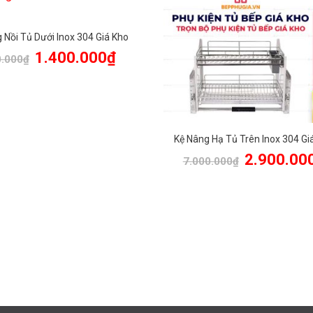
 Nồi Tủ Dưới Inox 304 Giá Kho
Giá
Giá
1.400.000
₫
0.000
₫
gốc
hiện
là:
tại
2.700.000₫.
là:
1.400.000₫.
Kệ Nâng Hạ Tủ Trên Inox 304 Gi
Giá
2.900.00
7.000.000
₫
gốc
là:
7.000.000₫.