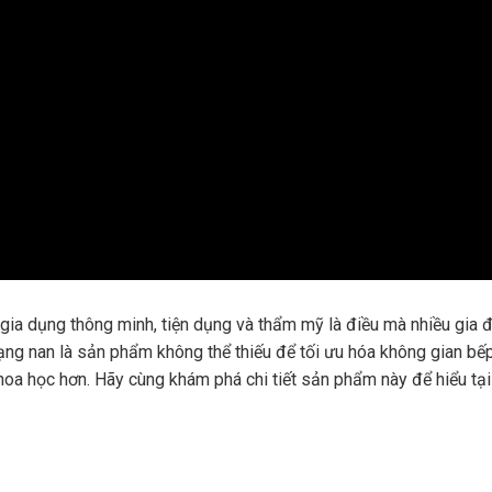
ị gia dụng thông minh, tiện dụng và thẩm mỹ là điều mà nhiều gia 
ng nan là sản phẩm không thể thiếu để tối ưu hóa không gian bếp
khoa học hơn. Hãy cùng khám phá chi tiết sản phẩm này để hiểu tạ