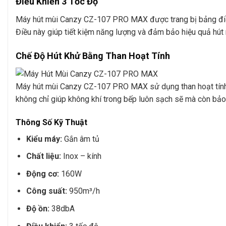
Điều Khiển 3 Tốc Độ
Máy hút mùi Canzy CZ-107 PRO MAX được trang bị bảng điều 
Điều này giúp tiết kiệm năng lượng và đảm bảo hiệu quả hút 
Chế Độ Hút Khử Bằng Than Hoạt Tính
Máy hút mùi Canzy CZ-107 PRO MAX sử dụng than hoạt tính đ
không chỉ giúp không khí trong bếp luôn sạch sẽ mà còn bảo
Thông Số Kỹ Thuật
Kiểu máy:
Gắn âm tủ
Chất liệu:
Inox – kính
Động cơ:
160W
Công suất:
950m³/h
Độ ồn:
38dbA