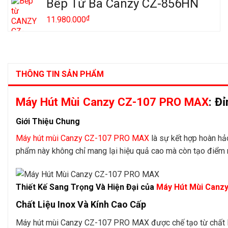
Bếp Từ Ba Canzy CZ-856HN
₫
11.980.000
THÔNG TIN SẢN PHẨM
Máy Hút Mùi Canzy CZ-107 PRO MAX
: Đ
Giới Thiệu Chung
Máy hút mùi Canzy CZ-107 PRO MAX
là sự kết hợp hoàn hảo
phẩm này không chỉ mang lại hiệu quả cao mà còn tạo điểm
Thiết Kế Sang Trọng Và Hiện Đại của
Máy Hút Mùi Canz
Chất Liệu Inox Và Kính Cao Cấp
Máy hút mùi Canzy CZ-107 PRO MAX được chế tạo từ chất liệ