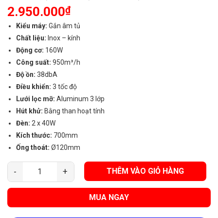
2.950.000
₫
Kiểu máy:
Gắn âm tủ
Chất liệu:
Inox – kính
Động cơ:
160W
Công suất:
950m³/h
Độ ồn:
38dbA
Điều khiển:
3 tốc độ
Lưới lọc mỡ:
Aluminum 3 lớp
Hút khử:
Bằng than hoạt tính
Đèn:
2 x 40W
Kích thước:
700mm
Ống thoát:
Ø120mm
THÊM VÀO GIỎ HÀNG
Máy Hút Mùi Canzy CZ-107 PRO MAX (Âm Tủ) số lượng
MUA NGAY