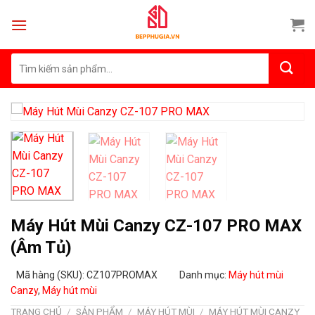
Skip
to
content
Tìm
kiếm:
Máy Hút Mùi Canzy CZ-107 PRO MAX
(Âm Tủ)
Mã hàng (SKU): CZ107PROMAX
Danh mục:
Máy hút mùi
Canzy
,
Máy hút mùi
TRANG CHỦ
/
SẢN PHẨM
/
MÁY HÚT MÙI
/
MÁY HÚT MÙI CANZY