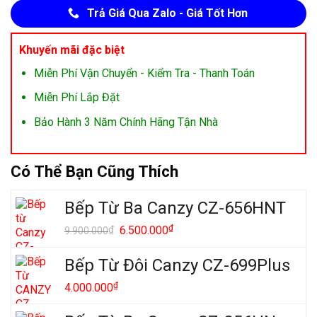
Trả Giá Qua Zalo - Giá Tốt Hơn
Khuyến mãi đặc biệt
Miễn Phí Vận Chuyển - Kiểm Tra - Thanh Toán
Miễn Phí Lắp Đặt
Bảo Hành 3 Năm Chính Hãng Tận Nhà
Có Thể Bạn Cũng Thích
Bếp Từ Ba Canzy CZ-656HNT
Giá
₫
Giá
₫
6.500.000
9.900.000
gốc
hiện
là:
tại
Bếp Từ Đôi Canzy CZ-699Plus
9.900.000₫.
là:
₫
4.000.000
6.500.000₫.