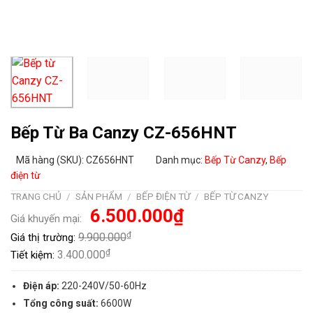
Bếp Từ Ba Canzy CZ-656HNT
Mã hàng (SKU): CZ656HNT
Danh mục:
Bếp Từ Canzy
,
Bếp
điện từ
TRANG CHỦ
/
SẢN PHẨM
/
BẾP ĐIỆN TỪ
/
BẾP TỪ CANZY
Giá
Giá
6.500.000
₫
Giá khuyến mại:
gốc
hiện
là:
tại
₫
9.900.000
Giá thị trường:
9.900.000₫.
là:
6.500.000₫.
₫
3.400.000
Tiết kiệm:
Điện áp:
220-240V/50-60Hz
Tổng công suất:
6600W