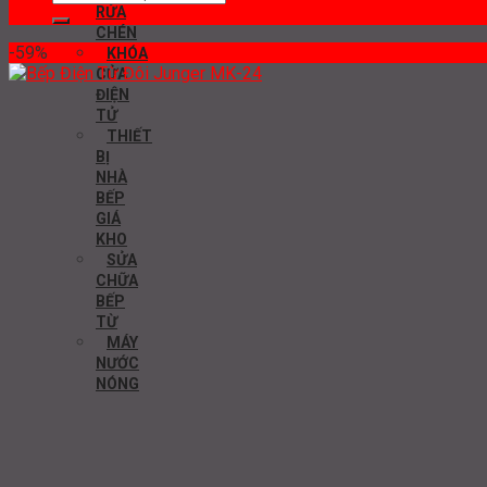
kiếm:
RỬA
CHÉN
-59%
KHÓA
CỬA
ĐIỆN
TỬ
THIẾT
BỊ
NHÀ
BẾP
GIÁ
KHO
SỬA
CHỮA
BẾP
TỪ
MÁY
NƯỚC
NÓNG