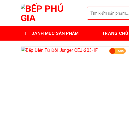
Skip
Tìm
to
kiếm:
content
DANH MỤC SẢN PHẨM
TRANG CHỦ
-58%