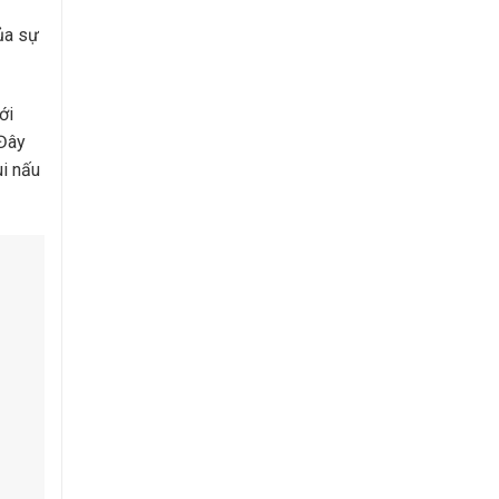
của sự
ới
 Đây
ui nấu