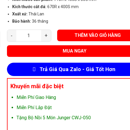
Kích thước cắt đá:
670R x 400S mm
Xuất xứ:
Thái Lan
Bảo hành:
36 tháng
THÊM VÀO GIỎ HÀNG
Bếp Điện Từ Đôi Junger CEJ-203-IF số lượng
MUA NGAY
Trả Giá Qua Zalo - Giá Tốt Hơn
Khuyến mãi đặc biệt
Miễn Phí Giao Hàng
Miễn Phí Lắp Đặt
Tặng Bộ Nồi 5 Món Junger CWJ-050