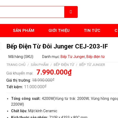
SẢN PHẨM
GIỚI THIỆU
TIN TỨC
C
Bếp Điện Từ Đôi Junger CEJ-203-IF
Mã hàng (SKU):
Danh mục:
Bếp Từ Junger
,
Bếp điện từ
TRANG CHỦ
/
SẢN PHẨM
/
BẾP ĐIỆN TỪ
/
BẾP TỪ JUNGER
Giá
Giá
7.990.000
₫
Giá khuyến mại:
gốc
hiện
là:
tại
₫
18.990.000
Giá thị trường:
18.990.000₫.
là:
7.990.000₫.
₫
11.000.000
Tiết kiệm:
Tổng công suất:
4200W(Vùng từ trái: 2000W; Vùng hồng ngoại
2200W)
Chất liệu:
Mặt kính Ceramic
Kích thước sản phẩm:
710R x 435S x 80C mm