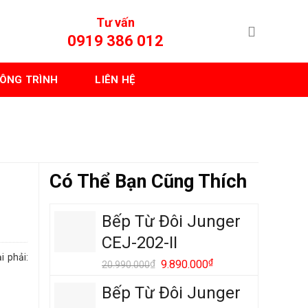
Tư vấn
0919 386 012
ÔNG TRÌNH
LIÊN HỆ
Có Thể Bạn Cũng Thích
Bếp Từ Đôi Junger
CEJ-202-II
 phải:
Giá
₫
Giá
₫
9.890.000
20.990.000
gốc
hiện
Bếp Từ Đôi Junger
là:
tại
20.990.000₫.
là: