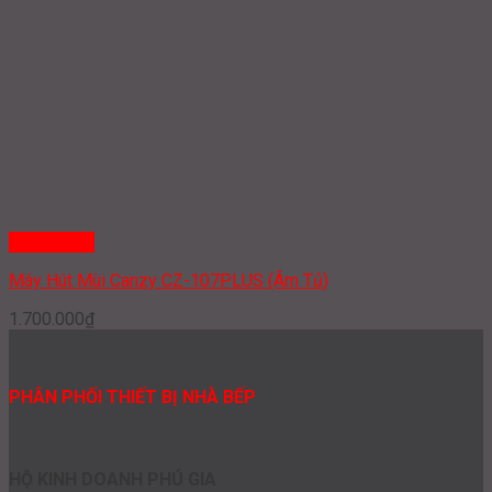
Quick View
Máy Hút Mùi Canzy CZ-107PLUS (Âm Tủ)
1.700.000
₫
PHÂN PHỐI THIẾT BỊ NHÀ BẾP
HỘ KINH DOANH PHÚ GIA