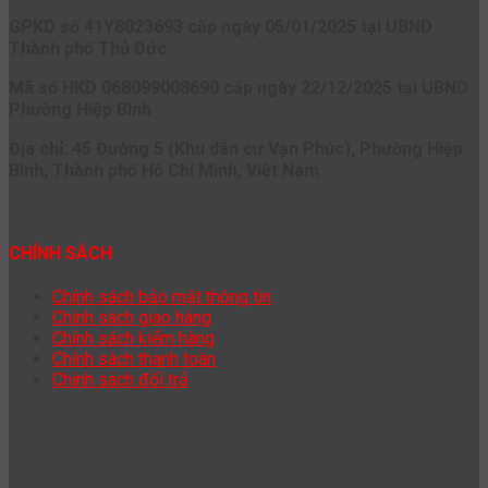
GPKD số 41Y8023693 cấp ngày 05/01/2025 tại UBND
Thành phố Thủ Đức
Mã số HKD 068099008690 cấp ngày 22/12/2025 tại UBND
Phường Hiệp Bình
Địa chỉ: 45 Đường 5 (Khu dân cư Vạn Phúc), Phường Hiệp
Bình, Thành phố Hồ Chí Minh, Việt Nam
CHÍNH SÁCH
Chính sách bảo mật thông tin
Chính sách giao hàng
Chính sách kiểm hàng
Chính sách thanh toán
Chính sách đổi trả