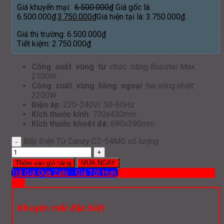
Giá khuyến mại:
6.500.000
₫
Giá gốc là:
6.500.000₫.
3.750.000
₫
Giá hiện tại là: 3.750.000₫.
Giá thị trường:
6.500.000
₫
Tiết kiệm:
2.750.000
₫
Cống suất vùng từ
chức năng Booster Max:
2100W
Công suất vùng hồng ngoại
hai vòng nhiệt:
2200W
Điện áp:
220-240V/ 50-60Hz
Kích thước kính:
730x430mm
Kích thước khoét đá:
690x390mm
Bếp Điện Từ Canzy CZ-54MG số lượng
Thêm vào giỏ hàng
MUA NGAY
Trả Giá Qua Zalo - Giá Tốt Hơn
Mua hàng qua ĐT: 0919 386
012
Khuyến mãi đặc biệt