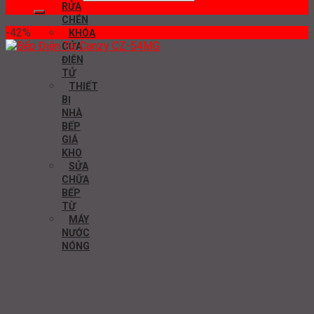
RỬA
CHÉN
-42%
KHÓA
CỬA
ĐIỆN
TỬ
THIẾT
BỊ
NHÀ
BẾP
GIÁ
KHO
SỬA
CHỮA
BẾP
TỪ
MÁY
NƯỚC
NÓNG