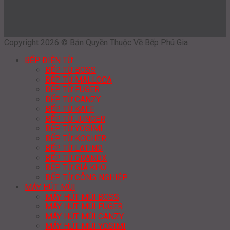
Copyright 2026 © Bản Quyền Thuộc Về Bếp Phú Gia
BẾP ĐIỆN TỪ
BẾP TỪ BOSS
BẾP TỪ MALLOCA
BẾP TỪ FUGER
BẾP TỪ CANZY
BẾP TỪ KAFF
BẾP TỪ JUNGER
BẾP TỪ YOSIMI
BẾP TỪ KOCHER
BẾP TỪ LATINO
BẾP TỪ GRANDX
BẾP TỪ GIÁ KHO
BẾP TỪ CÔNG NGHIỆP
MÁY HÚT MÙI
MÁY HÚT MÙI BOSS
MÁY HÚT MÙI FUGER
MÁY HÚT MÙI CANZY
MÁY HÚT MÙI YOSIMI