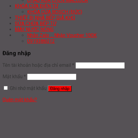
CHẬU RỬA CHÉN MALLOCA
KHÓA CỬA ĐIỆN TỬ
KHÓA CỬA BOSCH (ĐỨC)
THIẾT BỊ NHÀ BẾP GIÁ KHO
SỬA CHỮA BẾP TỪ
MÁY NƯỚC NÓNG
Nhắn Zalo _ Nhận Voucher 100K
0919386012
Đăng nhập
Tên tài khoản hoặc địa chỉ email
*
Mật khẩu
*
Ghi nhớ mật khẩu
Đăng nhập
Quên mật khẩu?