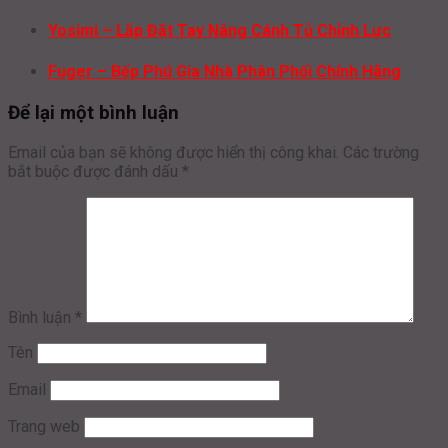
Yosimi – Lắp Đặt Tay Nâng Cánh Tủ Chỉnh Lực
Fuger – Bếp Phú Gia Nhà Phân Phối Chính Hãng
Để lại một bình luận
Email của bạn sẽ không được hiển thị công khai.
Các trường
bắt buộc được đánh dấu
*
Bình luận
*
Tên
Email
Trang web