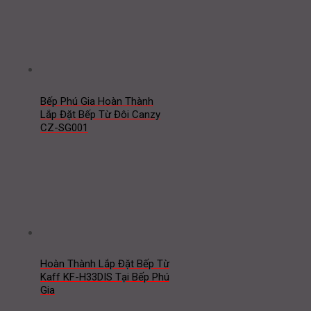
Bếp Phú Gia Hoàn Thành
Lắp Đặt Bếp Từ Đôi Canzy
CZ-SG001
Hoàn Thành Lắp Đặt Bếp Từ
Kaff KF-H33DIS Tại Bếp Phú
Gia