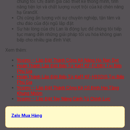
chúng tôi. Chị đánh giá cao thiết kế thông minh, tính
năng tiện lợi và chất lượng vượt trội của kệ chén nâng
hạ GrandX.
Chị cũng ấn tượng với sự chuyên nghiệp, tận tâm và
chu đáo của đội ngũ lắp đặt.
Sự hài lòng của chị Lan là động lực để chúng tôi tiếp
tục mang đến những giải pháp tối ưu hóa không gian
bếp cho nhiều gia đình Việt.
Xem thêm:
Yosimi – Lắp Đặt Thành Công Kệ Nâng Hạ Nan Dẹt
Hoàn Thành Lắp Đặt Bếp Từ Kaff KF-FL68II Tại Bếp
Phú Gia
Hoàn Thành Lắp Đặt Bếp Từ Kaff KF-H33DIS Tại Bếp
Phú Gia
Yosimi – Lắp Đặt Thành Công Kệ Cố Định Hai Tầng
Khung Nhôm
Yosimi – Lắp Đặt Tay Nâng Cánh Tủ Chỉnh Lực
Zalo Mua Hàng