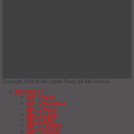
Copyright 2026 © Bản Quyền Thuộc Về Bếp Phú Gia
BẾP ĐIỆN TỪ
BẾP TỪ BOSS
BẾP TỪ MALLOCA
BẾP TỪ FUGER
BẾP TỪ CANZY
BẾP TỪ KAFF
BẾP TỪ JUNGER
BẾP TỪ YOSIMI