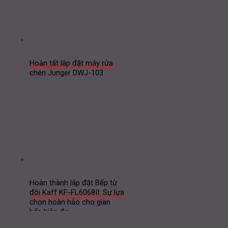
Hoàn tất lắp đặt máy rửa
chén Junger DWJ-103
Hoàn thành lắp đặt Bếp từ
đôi Kaff KF-FL6068II: Sự lựa
chọn hoàn hảo cho gian
bếp hiện đại