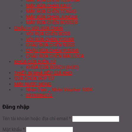
MÁY RỬA CHÉN TOSHIBA
MÁY RỬA CHÉN KAFF
MÁY RỬA CHÉN TEXGIO
MÁY RỬA CHÉN JUNGER
MÁY RỬA CHÉN BOSSER
CHẬU – VÒI RỬA CHÉN
VÒI RỬA CHÉN BOSS
VÒI RỬA CHÉN YOSIMI
CHẬU RỬA CHÉN BOSS
CHẬU RỬA CHÉN YOSIMI
CHẬU RỬA CHÉN MALLOCA
KHÓA CỬA ĐIỆN TỬ
KHÓA CỬA BOSCH (ĐỨC)
THIẾT BỊ NHÀ BẾP GIÁ KHO
SỬA CHỮA BẾP TỪ
MÁY NƯỚC NÓNG
Nhắn Zalo _ Nhận Voucher 100K
0919386012
Đăng nhập
Tên tài khoản hoặc địa chỉ email
*
Mật khẩu
*