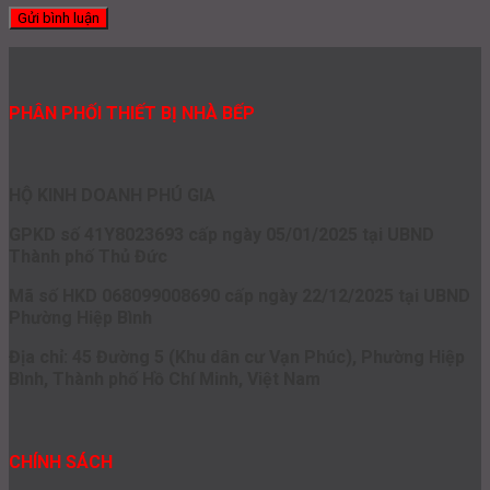
PHÂN PHỐI THIẾT BỊ NHÀ BẾP
HỘ KINH DOANH PHÚ GIA
GPKD số 41Y8023693 cấp ngày 05/01/2025 tại UBND
Thành phố Thủ Đức
Mã số HKD 068099008690 cấp ngày 22/12/2025 tại UBND
Phường Hiệp Bình
Địa chỉ: 45 Đường 5 (Khu dân cư Vạn Phúc), Phường Hiệp
Bình, Thành phố Hồ Chí Minh, Việt Nam
CHÍNH SÁCH