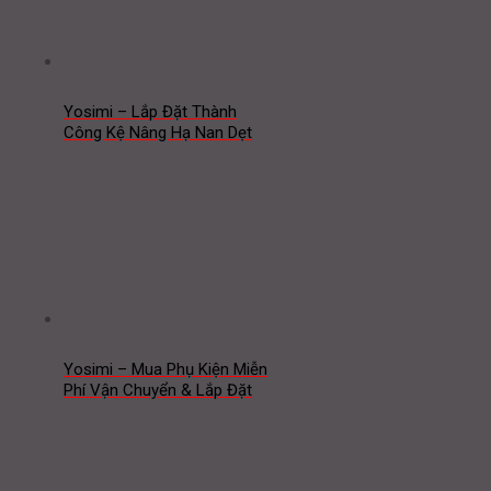
Yosimi – Lắp Đặt Thành
Công Kệ Nâng Hạ Nan Dẹt
Yosimi – Mua Phụ Kiện Miễn
Phí Vận Chuyển & Lắp Đặt