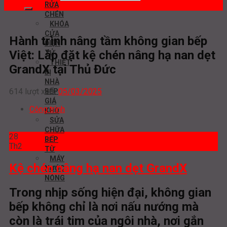
RỬA
CHÉN
KHÓA
CỬA
Hành trình nâng tầm không gian bếp
ĐIỆN
Việt: Lắp đặt kệ chén nâng hạ nan dẹt
TỬ
THIẾT
GrandX tại Thủ Đức
BỊ
NHÀ
614 lượt xem
05/03/2025
BẾP
GIÁ
Công trình
KHO
SỬA
CHỮA
28
BẾP
Th2
TỪ
MÁY
Kệ chén nâng hạ nan dẹt GrandX
NƯỚC
NÓNG
Trong nhịp sống hiện đại, không gian
bếp không chỉ là nơi nấu nướng mà
còn là trái tim của ngôi nhà, nơi gắn