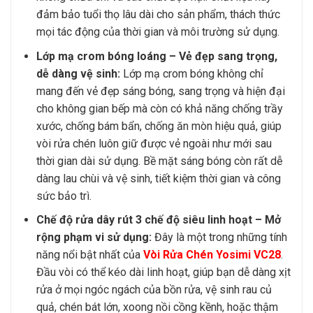
đảm bảo tuổi thọ lâu dài cho sản phẩm, thách thức
mọi tác động của thời gian và môi trường sử dụng.
Lớp mạ crom bóng loáng – Vẻ đẹp sang trọng,
dễ dàng vệ sinh:
Lớp mạ crom bóng không chỉ
mang đến vẻ đẹp sáng bóng, sang trọng và hiện đại
cho không gian bếp mà còn có khả năng chống trầy
xước, chống bám bẩn, chống ăn mòn hiệu quả, giúp
vòi rửa chén luôn giữ được vẻ ngoài như mới sau
thời gian dài sử dụng. Bề mặt sáng bóng còn rất dễ
dàng lau chùi và vệ sinh, tiết kiệm thời gian và công
sức bảo trì.
Chế độ rửa dây rút 3 chế độ siêu linh hoạt – Mở
rộng phạm vi sử dụng:
Đây là một trong những tính
năng nổi bật nhất của
Vòi Rửa Chén Yosimi VC28
.
Đầu vòi có thể kéo dài linh hoạt, giúp bạn dễ dàng xịt
rửa ở mọi ngóc ngách của bồn rửa, vệ sinh rau củ
quả, chén bát lớn, xoong nồi cồng kềnh, hoặc thậm