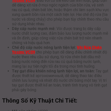
Yosimi VC09
. Đầu vòi có thể kéo dài linh hoạt, giúp bạn
dễ dàng xịt rửa ở mọi ngóc ngách của bồn rửa, vệ sinh
rau củ quả, chén bát lớn, hoặc thậm chí làm sạch khu vực
xung quanh bồn rửa một cách tiện lợi. Hai chế độ rửa (tia
nước và dòng chảy) cho phép bạn tùy chỉnh theo nhu cầu
sử dụng khác nhau.
Dây cấp nước mạnh mẽ:
Vòi được trang bị dây cấp
nước chất lượng cao, đảm bảo lưu lượng nước mạnh mẽ
và ổn định, giúp công việc rửa chén bát trở nên nhanh
chóng và hiệu quả hơn.
Chế độ cấp nước nóng lạnh tiện lợi:
Vòi Rửa Chén
Yosimi VC09
cho phép bạn dễ dàng điều chỉnh nhiệt độ
nước theo nhu cầu sử dụng, từ rửa chén bát dầu mỡ
bằng nước nóng đến rửa rau củ quả bằng nước lạnh,
mang lại sự tiện nghi tối đa trong mọi tình huống.
Tay gạt điều khiển nóng lạnh tiện lợi, an toàn:
Tay gạt
được thiết kế эргономичный, dễ dàng thao tác điều
chỉnh lưu lượng và nhiệt độ nước chỉ bằng một tay. Vị trí
tay gạt được thiết kế an toàn, tránh tình trạng vô tình gạt
phải gây bỏng.
Thông Số Kỹ Thuật Chi Tiết: