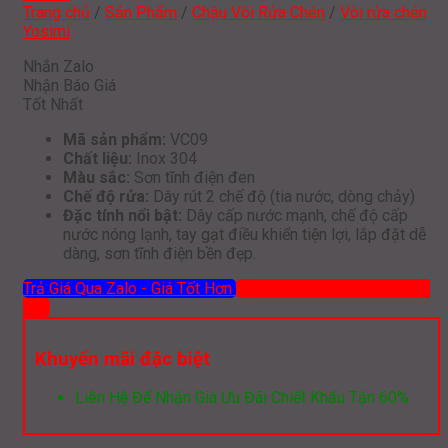
Trang chủ
/
Sản Phẩm
/
Chậu Vòi Rửa Chén
/
Vòi rửa chén
Yosimi
Nhắn Zalo
Nhận Báo Giá
Tốt Nhất
Mã sản phẩm:
VC09
Chất liệu:
Inox 304
Màu sắc:
Sơn tĩnh điện đen
Chế độ rửa:
Dây rút 2 chế độ (tia nước, dòng chảy)
Đặc tính nổi bật:
Dây cấp nước mạnh, chế độ cấp
nước nóng lạnh, tay gạt điều khiển tiện lợi, lắp đặt dễ
dàng, sơn tĩnh điện bền đẹp.
Trả Giá Qua Zalo - Giá Tốt Hơn
Mua hàng qua ĐT: 0919 386
012
Khuyến mãi đặc biệt
Liên Hệ Để Nhận Giá Ưu Đãi Chiết Khấu Tận 60%