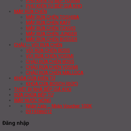
PHỤ KIỆN TỦ BẾP YOSIMI
PHỤ KIỆN TỦ BẾP GIÁ KHO
MÁY RỬA CHÉN
MÁY RỬA CHÉN TOSHIBA
MÁY RỬA CHÉN KAFF
MÁY RỬA CHÉN TEXGIO
MÁY RỬA CHÉN JUNGER
MÁY RỬA CHÉN BOSSER
CHẬU – VÒI RỬA CHÉN
VÒI RỬA CHÉN BOSS
VÒI RỬA CHÉN YOSIMI
CHẬU RỬA CHÉN BOSS
CHẬU RỬA CHÉN YOSIMI
CHẬU RỬA CHÉN MALLOCA
KHÓA CỬA ĐIỆN TỬ
KHÓA CỬA BOSCH (ĐỨC)
THIẾT BỊ NHÀ BẾP GIÁ KHO
SỬA CHỮA BẾP TỪ
MÁY NƯỚC NÓNG
Nhắn Zalo _ Nhận Voucher 100K
0919386012
Đăng nhập