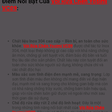
Điểm Nổi Bật Của
Vòi Rửa Chén Yosimi
VC09
:
Chất liệu Inox 304 cao cấp – Bền bỉ, an toàn cho sức
khỏe:
Vòi Rửa Chén Yosimi VC09
được chế tác từ Inox
304, một loại thép không gỉ cao cấp với khả năng chống
ăn mòn, chống gỉ sét tuyệt vời, đảm bảo độ bền và tuổi
thọ lâu dài cho sản phẩm. Chất liệu này còn tuyệt đối an
toàn cho sức khỏe người sử dụng, không chứa chì và
các chất độc hại.
Màu sắc sơn tĩnh điện đen mạnh mẽ, sang trọng:
Lớp
sơn tĩnh điện màu đen không chỉ mang đến vẻ đẹp hiện
đại, mạnh mẽ và sang trọng cho không gian bếp mà còn
có khả năng chống trầy xước, chống bám bẩn hiệu quả,
giúp vòi rửa chén luôn giữ được vẻ ngoài như mới sau
thời gian dài sử dụng.
Chế độ rửa dây rút 2 chế độ linh hoạt:
Đây là một
trong những tính năng nổi bật nhất của
Vòi Rửa Chén