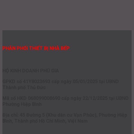
PHÂN PHỐI THIẾT BỊ NHÀ BẾP
HỘ KINH DOANH PHÚ GIA
GPKD số 41Y8023693 cấp ngày 05/01/2025 tại UBND
Thành phố Thủ Đức
Mã số HKD 068099008690 cấp ngày 22/12/2025 tại UBND
Phường Hiệp Bình
Địa chỉ: 45 Đường 5 (Khu dân cư Vạn Phúc), Phường Hiệp
Bình, Thành phố Hồ Chí Minh, Việt Nam