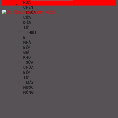
RỬA
CHÉN
KHÓA
CỬA
ĐIỆN
TỬ
THIẾT
BỊ
NHÀ
BẾP
GIÁ
KHO
SỬA
CHỮA
BẾP
TỪ
MÁY
NƯỚC
NÓNG