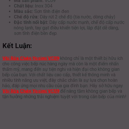
Mã sản phẩm:
VC09
Chất liệu:
Inox 304
Màu sắc:
Sơn tĩnh điện đen
Chế độ rửa:
Dây rút 2 chế độ (tia nước, dòng chảy)
Đặc tính nổi bật:
Dây cấp nước mạnh, chế độ cấp nước
nóng lạnh, tay gạt điều khiển tiện lợi, lắp đặt dễ dàng,
sơn tĩnh điện bền đẹp.
Kết Luận:
Vòi Rửa Chén Yosimi VC09
không chỉ là một thiết bị hữu ích
cho công việc bếp núc hàng ngày mà còn là một điểm nhấn
thẩm mỹ, mang đến sự tiện nghi và hiện đại cho không gian
bếp của bạn. Với chất liệu cao cấp, thiết kế thông minh và
nhiều tính năng ưu việt, đây chắc chắn là sự lựa chọn hoàn
hảo, đáp ứng mọi nhu cầu của gia đình bạn. Hãy sở hữu ngay
Vòi Rửa Chén Yosimi VC09
để nâng tầm không gian bếp và
tận hưởng những trải nghiệm tuyệt vời trong căn bếp của mình!