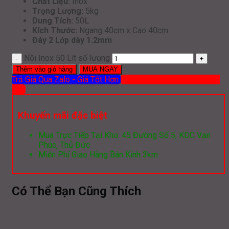
Chất Liệu:
Inox
Trọng Lượng:
5kg
Dung Tích:
50L
Kích Thước:
Ngang 40cm x Cao 40cm
Đáy 2 Lớp dày 1.2mm
Nồi Inox 50 Lít số lượng
Thêm vào giỏ hàng
MUA NGAY
Trả Giá Qua Zalo - Giá Tốt Hơn
Mua hàng qua ĐT: 0919 386
012
Khuyến mãi đặc biệt
Mua Trực Tiếp Tại Kho: 45 Đường Số 5, KDC Vạn
Phúc, Thủ Đức
Miễn Phí Giao Hàng Bán Kính 3km
Có Thể Bạn Cũng Thích