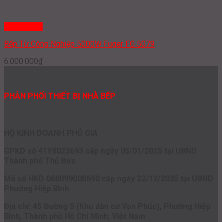
Quick View
Bếp Từ Công Nghiệp 5000W Fuger FG 5079
6.000.000
₫
PHÂN PHỐI THIẾT BỊ NHÀ BẾP
HỘ KINH DOANH PHÚ GIA
GPKD số 41Y8023693 cấp ngày 05/01/2025 tại UBND
Thành phố Thủ Đức
Mã số HKD 068099008690 cấp ngày 22/12/2025 tại UBND
Phường Hiệp Bình
Địa chỉ: 45 Đường 5 (Khu dân cư Vạn Phúc), Phường Hiệp
Bình, Thành phố Hồ Chí Minh, Việt Nam