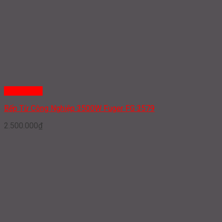
Quick View
Bếp Từ Công Nghiệp 3500W Fuger FG 3579
2.500.000
₫