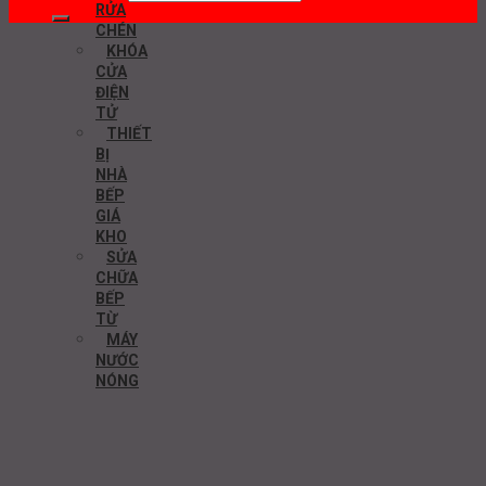
RỬA
CHÉN
KHÓA
CỬA
ĐIỆN
TỬ
THIẾT
BỊ
NHÀ
BẾP
GIÁ
KHO
SỬA
CHỮA
BẾP
TỪ
MÁY
NƯỚC
NÓNG