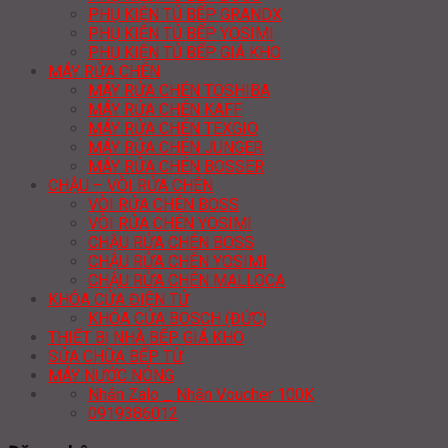
PHỤ KIỆN TỦ BẾP GRANDX
PHỤ KIỆN TỦ BẾP YOSIMI
PHỤ KIỆN TỦ BẾP GIÁ KHO
MÁY RỬA CHÉN
MÁY RỬA CHÉN TOSHIBA
MÁY RỬA CHÉN KAFF
MÁY RỬA CHÉN TEXGIO
MÁY RỬA CHÉN JUNGER
MÁY RỬA CHÉN BOSSER
CHẬU – VÒI RỬA CHÉN
VÒI RỬA CHÉN BOSS
VÒI RỬA CHÉN YOSIMI
CHẬU RỬA CHÉN BOSS
CHẬU RỬA CHÉN YOSIMI
CHẬU RỬA CHÉN MALLOCA
KHÓA CỬA ĐIỆN TỬ
KHÓA CỬA BOSCH (ĐỨC)
THIẾT BỊ NHÀ BẾP GIÁ KHO
SỬA CHỮA BẾP TỪ
MÁY NƯỚC NÓNG
Nhắn Zalo _ Nhận Voucher 100K
0919386012