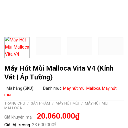
Máy Hút Mùi Malloca Vita V4 (Kính
Vát | Áp Tường)
Mã hàng (SKU):
Danh mục:
Máy hút mùi Malloca
,
Máy hút
mùi
TRANG CHỦ
/
SẢN PHẨM
/
MÁY HÚT MÙI
/
MÁY HÚT MÙI
MALLOCA
Giá
Giá
20.060.000
₫
Giá khuyến mại:
gốc
hiện
là:
tại
₫
23.600.000
Giá thị trường:
23.600.000₫.
là: