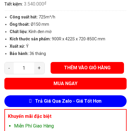
20.060.000₫.
₫
3.540.000
Tiết kiệm:
Công suất hút:
725m³/h
Ống thoát:
Ø150 mm
Chất liệu:
Kính đen mờ
Kích thước sản phẩm:
900R x 422S x 720-850C mm
Xuất xứ:
Ý
Bảo hành:
36 tháng
THÊM VÀO GIỎ HÀNG
Máy Hút Mùi Malloca Vita V4 (Kính Vát | Áp Tường) số lượng
MUA NGAY
Trả Giá Qua Zalo - Giá Tốt Hơn
Khuyến mãi đặc biệt
Miễn Phí Giao Hàng