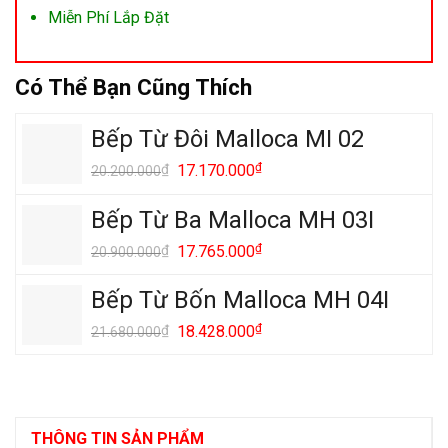
Miễn Phí Lắp Đặt
Có Thể Bạn Cũng Thích
Bếp Từ Đôi Malloca MI 02
Giá
₫
Giá
₫
17.170.000
20.200.000
gốc
hiện
là:
tại
Bếp Từ Ba Malloca MH 03I
20.200.000₫.
là:
Giá
₫
Giá
₫
17.765.000
20.900.000
17.170.000₫.
gốc
hiện
là:
tại
Bếp Từ Bốn Malloca MH 04I
20.900.000₫.
là:
Giá
₫
Giá
₫
18.428.000
21.680.000
17.765.000₫.
gốc
hiện
là:
tại
21.680.000₫.
là:
18.428.000₫.
THÔNG TIN SẢN PHẨM