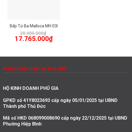
Bếp Từ Ba Malloca MH 03I
20.900.000
₫
Giá
Giá
17.765.000
₫
gốc
hiện
là:
tại
20.900.000₫.
là:
17.765.000₫.
PHÂN PHỐI THIẾT BỊ NHÀ BẾP
HỘ KINH DOANH PHÚ GIA
GPKD số 41Y8023693 cấp ngày 05/01/2025 tại UBND
Thành phố Thủ Đức
Mã số HKD 068099008690 cấp ngày 22/12/2025 tại UBND
Phường Hiệp Bình