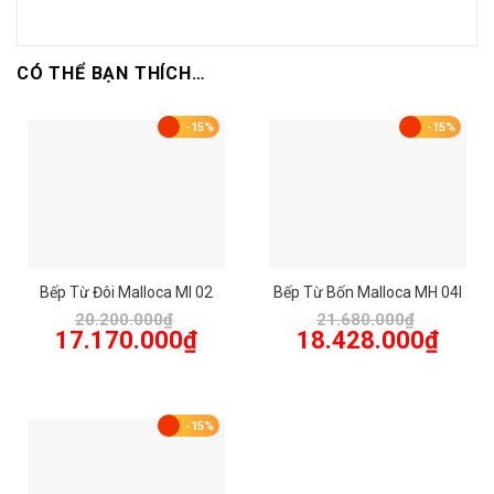
CÓ THỂ BẠN THÍCH…
-15%
-15%
Bếp Từ Đôi Malloca MI 02
Bếp Từ Bốn Malloca MH 04I
20.200.000
₫
21.680.000
₫
Giá
Giá
Giá
Giá
17.170.000
₫
18.428.000
₫
gốc
hiện
gốc
hiện
là:
tại
là:
tại
20.200.000₫.
là:
21.680.000₫.
là:
17.170.000₫.
18.428.
-15%