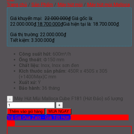
Trang chủ
/
Sản Phẩm
/
Máy hút mùi
/
Máy hút mùi Malloca
Giá khuyến mại:
22.000.000
₫
Giá gốc là:
22.000.000₫.
18.700.000
₫
Giá hiện tại là: 18.700.000₫.
Giá thị trường:
22.000.000
₫
Tiết kiệm:
3.300.000
₫
Công suất hút:
600m³/h
Ống thoát:
Ф150 mm
Chất liệu:
Inox, Inox sơn đen
Kích thước sản phẩm:
450R x 450S x 305
(+1400Max)C mm
Xuất xứ:
Ý
Bảo hành:
36 tháng
Máy Hút Mùi Malloca Cube F181 (Hút Đảo) số lượng
Thêm vào giỏ hàng
MUA NGAY
Trả Giá Qua Zalo - Giá Tốt Hơn
Mua hàng qua ĐT: 0919 386
012