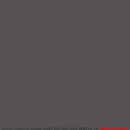
Được trang bị
công suất hút lên đến 600 m³/h
,
Máy Hút Mùi