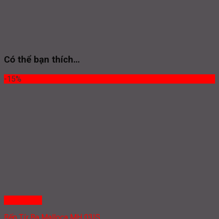
Có thể bạn thích…
-15%
Quick View
Bếp Từ Ba Malloca MH 03IS