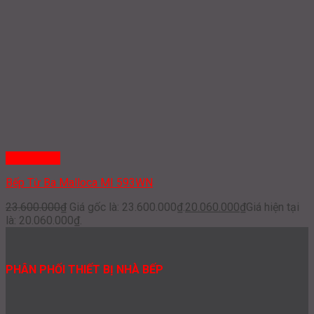
Quick View
Bếp Từ Ba Malloca MI 593WN
23.600.000
₫
Giá gốc là: 23.600.000₫.
20.060.000
₫
Giá hiện tại
là: 20.060.000₫.
PHÂN PHỐI THIẾT BỊ NHÀ BẾP