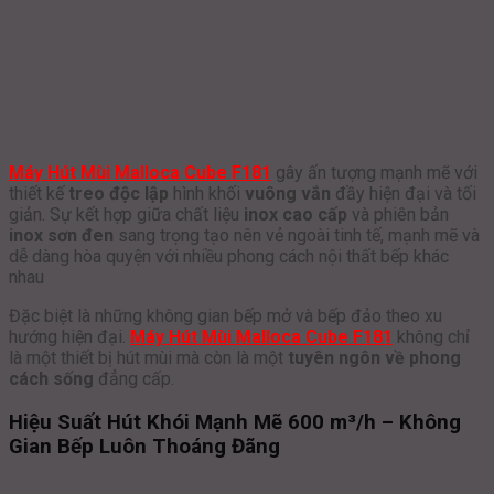
Máy Hút Mùi Malloca Cube F181
gây ấn tượng mạnh mẽ với
thiết kế
treo độc lập
hình khối
vuông vắn
đầy hiện đại và tối
giản. Sự kết hợp giữa chất liệu
inox cao cấp
và phiên bản
inox sơn đen
sang trọng tạo nên vẻ ngoài tinh tế, mạnh mẽ và
dễ dàng hòa quyện với nhiều phong cách nội thất bếp khác
nhau
Đặc biệt là những không gian bếp mở và bếp đảo theo xu
hướng hiện đại.
Máy Hút Mùi Malloca Cube F181
không chỉ
là một thiết bị hút mùi mà còn là một
tuyên ngôn về phong
cách sống
đẳng cấp.
Hiệu Suất Hút Khói Mạnh Mẽ 600 m³/h – Không
Gian Bếp Luôn Thoáng Đãng