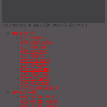
Copyright 2026 © Bản Quyền Thuộc Về Bếp Phú Gia
BẾP ĐIỆN TỪ
BẾP TỪ BOSS
BẾP TỪ MALLOCA
BẾP TỪ FUGER
BẾP TỪ CANZY
BẾP TỪ KAFF
BẾP TỪ JUNGER
BẾP TỪ YOSIMI
BẾP TỪ KOCHER
BẾP TỪ LATINO
BẾP TỪ GRANDX
BẾP TỪ GIÁ KHO
BẾP TỪ CÔNG NGHIỆP
MÁY HÚT MÙI
MÁY HÚT MÙI BOSS
MÁY HÚT MÙI FUGER
MÁY HÚT MÙI CANZY