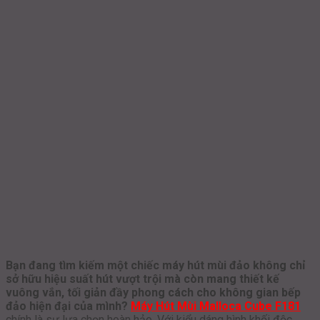
Bạn đang tìm kiếm một chiếc máy hút mùi đảo không chỉ
sở hữu hiệu suất hút vượt trội mà còn mang thiết kế
vuông vắn, tối giản đầy phong cách cho không gian bếp
đảo hiện đại của mình?
Máy Hút Mùi Malloca Cube F181
chính là sự lựa chọn hoàn hảo. Với kiểu dáng hình khối độc