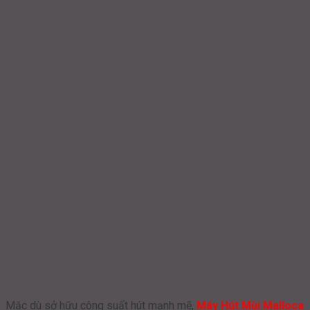
Mặc dù sở hữu công suất hút mạnh mẽ,
Máy Hút Mùi Malloca