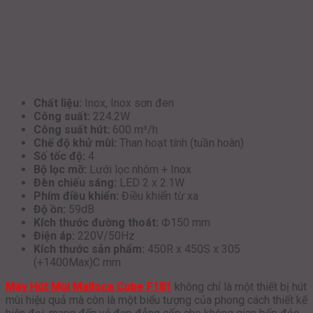
Chất liệu:
Inox, Inox sơn đen
Công suất:
224.2W
Công suất hút:
600 m³/h
Chế độ khử mùi:
Than hoạt tính (tuần hoàn)
Số tốc độ:
4
Bộ lọc mỡ:
Lưới lọc nhôm + Inox
Đèn chiếu sáng:
LED 2 x 2.1W
Phím điều khiển:
Điều khiển từ xa
Độ ồn:
59dB
Kích thước đường thoát:
Ф150 mm
Điện áp:
220V/50Hz
Kích thước sản phẩm:
450R x 450S x 305
(+1400Max)C mm
Máy Hút Mùi Malloca Cube F181
không chỉ là một thiết bị hút
mùi hiệu quả mà còn là một biểu tượng của phong cách thiết kế