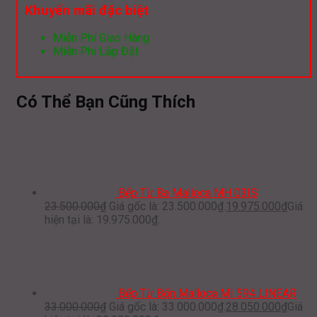
Khuyến mãi đặc biệt
Miễn Phí Giao Hàng
Miễn Phí Lắp Đặt
Có Thể Bạn Cũng Thích
Bếp Từ Ba Malloca MH 03IS
23.500.000
₫
Giá gốc là: 23.500.000₫.
19.975.000
₫
Giá
hiện tại là: 19.975.000₫.
Bếp Từ Bốn Malloca MI 594 LINEAR
33.000.000
₫
Giá gốc là: 33.000.000₫.
28.050.000
₫
Giá