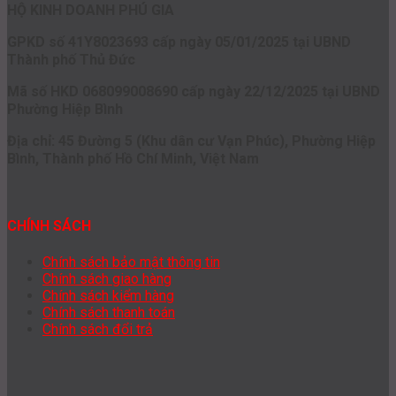
HỘ KINH DOANH PHÚ GIA
GPKD số 41Y8023693 cấp ngày 05/01/2025 tại UBND
Thành phố Thủ Đức
Mã số HKD 068099008690 cấp ngày 22/12/2025 tại UBND
Phường Hiệp Bình
Địa chỉ: 45 Đường 5 (Khu dân cư Vạn Phúc), Phường Hiệp
Bình, Thành phố Hồ Chí Minh, Việt Nam
CHÍNH SÁCH
Chính sách bảo mật thông tin
Chính sách giao hàng
Chính sách kiểm hàng
Chính sách thanh toán
Chính sách đổi trả