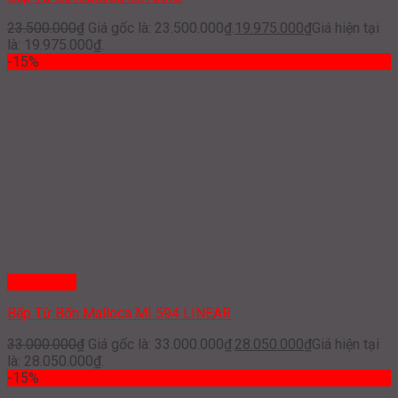
23.500.000
₫
Giá gốc là: 23.500.000₫.
19.975.000
₫
Giá hiện tại
là: 19.975.000₫.
-15%
Quick View
Bếp Từ Bốn Malloca MI 594 LINEAR
33.000.000
₫
Giá gốc là: 33.000.000₫.
28.050.000
₫
Giá hiện tại
là: 28.050.000₫.
-15%