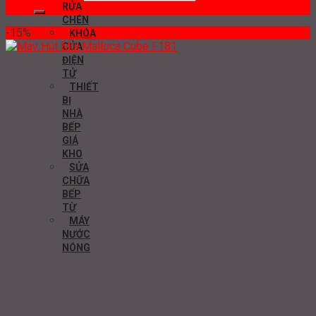
RỬA
CHÉN
-15%
KHÓA
CỬA
ĐIỆN
TỬ
THIẾT
BỊ
NHÀ
BẾP
GIÁ
KHO
SỬA
CHỮA
BẾP
TỪ
MÁY
NƯỚC
NÓNG