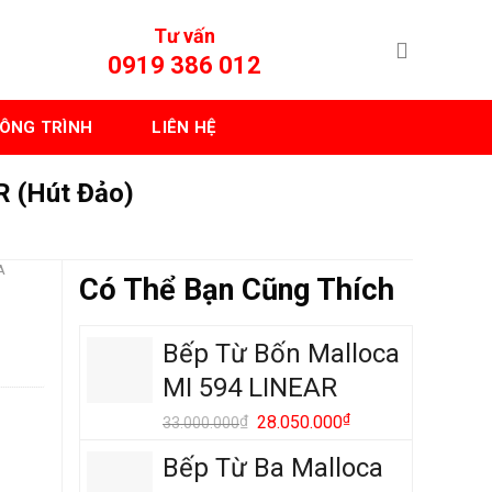
Tư vấn
0919 386 012
ÔNG TRÌNH
LIÊN HỆ
R (Hút Đảo)
A
Có Thể Bạn Cũng Thích
Bếp Từ Bốn Malloca
MI 594 LINEAR
Giá
₫
Giá
₫
28.050.000
33.000.000
gốc
hiện
Bếp Từ Ba Malloca
là:
tại
33.000.000₫.
là: