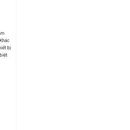
ậm
 Khác
iết bị
biệt