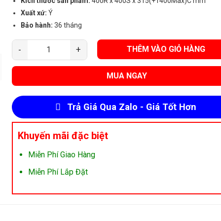
Kích thước sản phẩm:
400R x 400S x 315(+1400Max)C mm
Xuất xứ:
Ý
Bảo hành:
36 tháng
THÊM VÀO GIỎ HÀNG
Máy Hút Mùi Malloca Concrete K400BR (Hút Đảo) số lượng
MUA NGAY
Trả Giá Qua Zalo - Giá Tốt Hơn
Khuyến mãi đặc biệt
Miễn Phí Giao Hàng
Miễn Phí Lắp Đặt