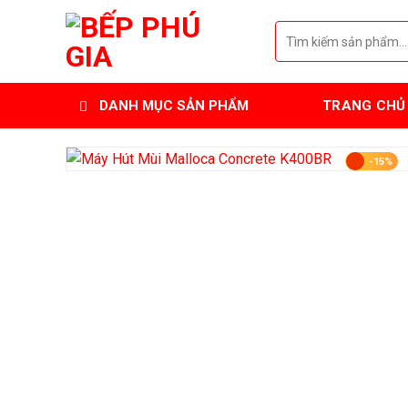
Skip
Tìm
to
kiếm:
content
DANH MỤC SẢN PHẨM
TRANG CHỦ
-15%