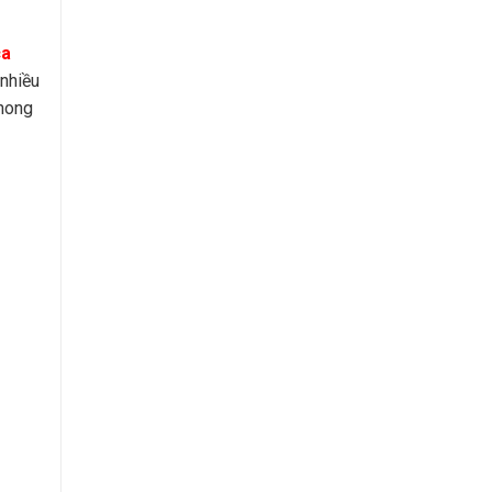
ca
 nhiều
phong