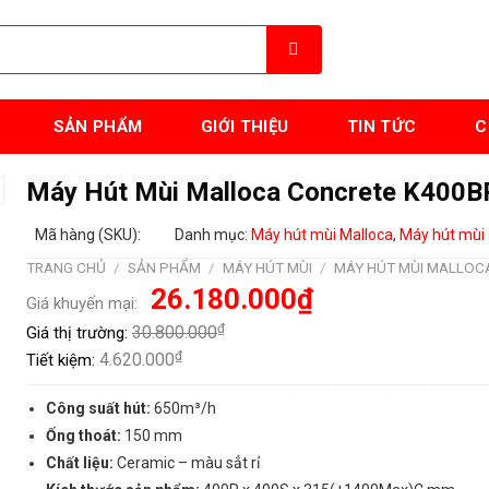
SẢN PHẨM
GIỚI THIỆU
TIN TỨC
C
Máy Hút Mùi Malloca Concrete K400B
Mã hàng (SKU):
Danh mục:
Máy hút mùi Malloca
,
Máy hút mùi
TRANG CHỦ
/
SẢN PHẨM
/
MÁY HÚT MÙI
/
MÁY HÚT MÙI MALLOC
Giá
Giá
26.180.000
₫
Giá khuyến mại:
gốc
hiện
là:
tại
₫
30.800.000
Giá thị trường:
30.800.000₫.
là:
26.180.000₫.
₫
4.620.000
Tiết kiệm:
Công suất hút:
650m³/h
Ống thoát:
150 mm
Chất liệu:
Ceramic – màu sẳt rỉ