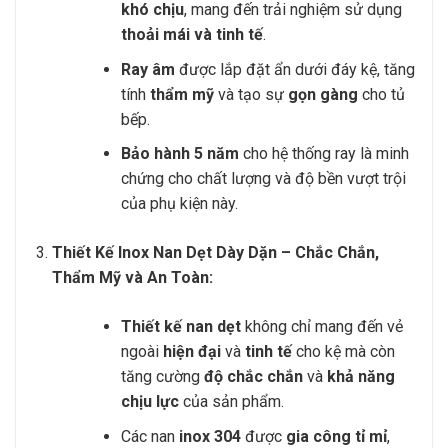
khó chịu
, mang đến trải nghiệm sử dụng
thoải mái và tinh tế
.
Ray âm
được lắp đặt ẩn dưới đáy kệ, tăng
tính
thẩm mỹ
và tạo sự
gọn gàng
cho tủ
bếp.
Bảo hành 5 năm
cho hệ thống ray là minh
chứng cho chất lượng và độ bền vượt trội
của phụ kiện này.
Thiết Kế Inox Nan Dẹt Dày Dặn – Chắc Chắn,
Thẩm Mỹ và An Toàn:
Thiết kế nan dẹt
không chỉ mang đến vẻ
ngoài
hiện đại
và
tinh tế
cho kệ mà còn
tăng cường
độ chắc chắn
và
khả năng
chịu lực
của sản phẩm.
Các nan
inox 304
được
gia công tỉ mỉ
,