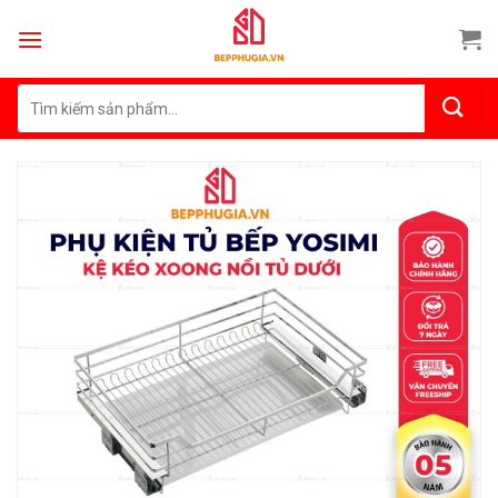
Skip
to
content
Tìm
kiếm: