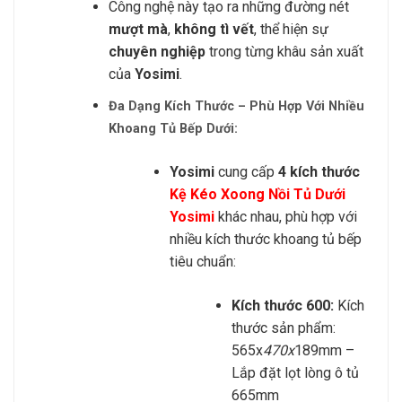
Công nghệ này tạo ra những đường nét
mượt mà
,
không tì vết
, thể hiện sự
chuyên nghiệp
trong từng khâu sản xuất
của
Yosimi
.
Đa Dạng Kích Thước – Phù Hợp Với Nhiều
Khoang Tủ Bếp Dưới:
Yosimi
cung cấp
4 kích thước
Kệ Kéo Xoong Nồi Tủ Dưới
Yosimi
khác nhau, phù hợp với
nhiều kích thước khoang tủ bếp
tiêu chuẩn:
Kích thước 600:
Kích
thước sản phẩm:
565x
470x
189mm –
Lắp đặt lọt lòng ô tủ
665mm