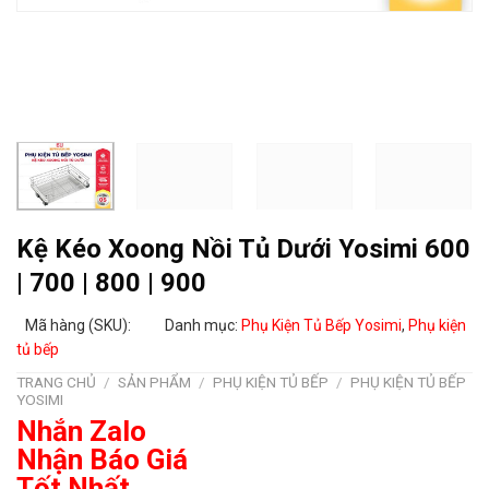
Kệ Kéo Xoong Nồi Tủ Dưới Yosimi 600
| 700 | 800 | 900
Mã hàng (SKU):
Danh mục:
Phụ Kiện Tủ Bếp Yosimi
,
Phụ kiện
tủ bếp
TRANG CHỦ
/
SẢN PHẨM
/
PHỤ KIỆN TỦ BẾP
/
PHỤ KIỆN TỦ BẾP
YOSIMI
Nhắn Zalo
Nhận Báo Giá
Tốt Nhất