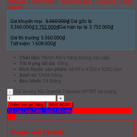
Trang chủ
/
Sản Phẩm
/
Phụ kiện tủ bếp
/
Phụ Kiện Tủ Bếp
GrandX
Giá khuyến mại:
5.360.000
₫
Giá gốc là:
5.360.000₫.
3.752.000
₫
Giá hiện tại là: 3.752.000₫.
Giá thị trường:
5.360.000
₫
Tiết kiệm:
1.608.000
₫
Chất liệu:
Nhôm Alloy hàng không cao cấp
Tải trọng tối đa:
45kg
Kích thước sản phẩm:
664R x 470S x 226C mm
Xuất xứ:
Chính hãng
Bảo hành:
24 tháng
Giá Xoong Nồi GrandX Titanium XP.70T số lượng
Thêm vào giỏ hàng
MUA NGAY
Trả Giá Qua Zalo - Giá Tốt Hơn
Mua hàng qua ĐT: 0919 386
012
Khuyến mãi đặc biệt