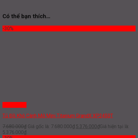
Có thể bạn thích…
-30%
Quick View
Tủ Đồ Khô Cánh Mở Mini Titanium GrandX XP.2450T
7.680.000
₫
Giá gốc là: 7.680.000₫.
5.376.000
₫
Giá hiện tại là:
5.376.000₫.