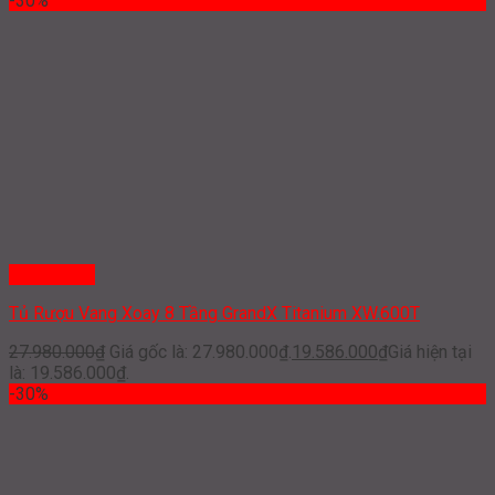
-30%
Quick View
Tủ Rượu Vang Xoay 8 Tầng GrandX Titanium XW.600T
27.980.000
₫
Giá gốc là: 27.980.000₫.
19.586.000
₫
Giá hiện tại
là: 19.586.000₫.
-30%