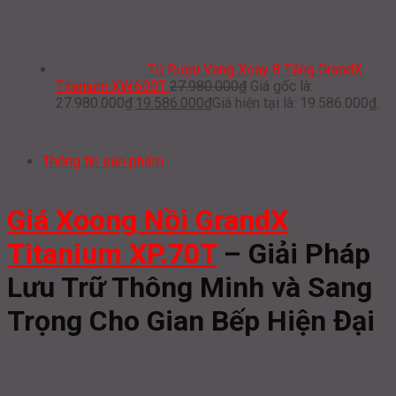
Tủ Rượu Vang Xoay 8 Tầng GrandX
Titanium XW.600T
27.980.000
₫
Giá gốc là:
27.980.000₫.
19.586.000
₫
Giá hiện tại là: 19.586.000₫.
Thông tin sản phẩm
Giá Xoong Nồi GrandX
Titanium XP.70T
– Giải Pháp
Lưu Trữ Thông Minh và Sang
Trọng Cho Gian Bếp Hiện Đại