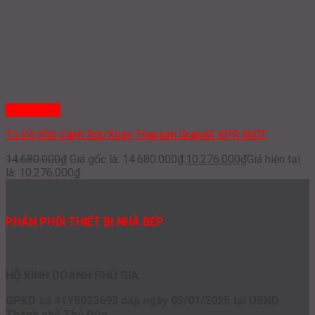
Quick View
Tủ Đồ Khô Cánh Rút/Xoay Titanium GrandX XPR.400T
14.680.000
₫
Giá gốc là: 14.680.000₫.
10.276.000
₫
Giá hiện tại
là: 10.276.000₫.
PHÂN PHỐI THIẾT BỊ NHÀ BẾP
HỘ KINH DOANH PHÚ GIA
GPKD số 41Y8023693 cấp ngày 05/01/2025 tại UBND
Thành phố Thủ Đức