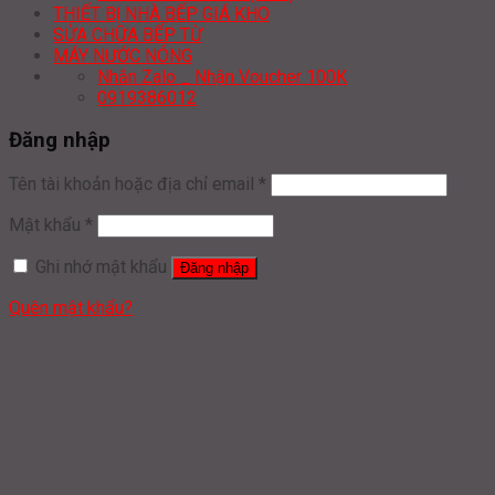
THIẾT BỊ NHÀ BẾP GIÁ KHO
SỬA CHỮA BẾP TỪ
MÁY NƯỚC NÓNG
Nhắn Zalo _ Nhận Voucher 100K
0919386012
Đăng nhập
Tên tài khoản hoặc địa chỉ email
*
Mật khẩu
*
Ghi nhớ mật khẩu
Đăng nhập
Quên mật khẩu?