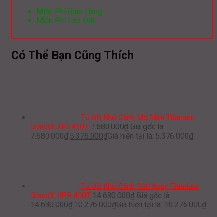
Miễn Phí Giao Hàng
Miễn Phí Lắp Đặt
Có Thể Bạn Cũng Thích
Tủ Đồ Khô Cánh Mở Mini Titanium
GrandX XP.2450T
7.680.000
₫
Giá gốc là:
7.680.000₫.
5.376.000
₫
Giá hiện tại là: 5.376.000₫.
Tủ Đồ Khô Cánh Rút/Xoay Titanium
GrandX XPR.400T
14.680.000
₫
Giá gốc là:
14.680.000₫.
10.276.000
₫
Giá hiện tại là: 10.276.000₫.