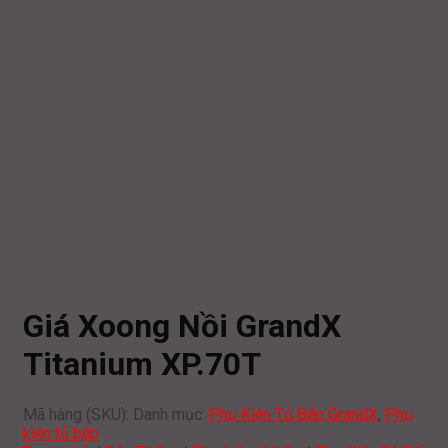
Giá Xoong Nồi GrandX
Titanium XP.70T
Mã hàng (SKU):
Danh mục:
Phụ Kiện Tủ Bếp GrandX
,
Phụ
kiện tủ bếp