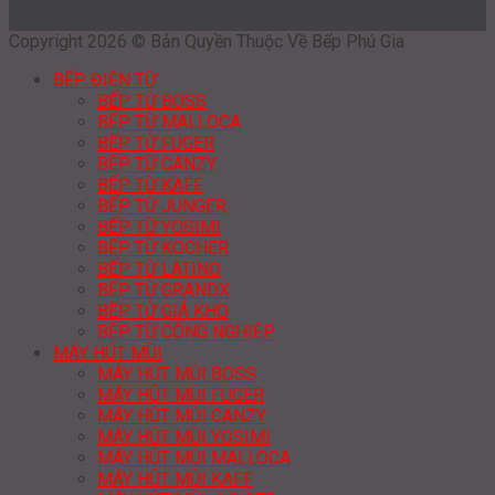
Copyright 2026 © Bản Quyền Thuộc Về Bếp Phú Gia
BẾP ĐIỆN TỪ
BẾP TỪ BOSS
BẾP TỪ MALLOCA
BẾP TỪ FUGER
BẾP TỪ CANZY
BẾP TỪ KAFF
BẾP TỪ JUNGER
BẾP TỪ YOSIMI
BẾP TỪ KOCHER
BẾP TỪ LATINO
BẾP TỪ GRANDX
BẾP TỪ GIÁ KHO
BẾP TỪ CÔNG NGHIỆP
MÁY HÚT MÙI
MÁY HÚT MÙI BOSS
MÁY HÚT MÙI FUGER
MÁY HÚT MÙI CANZY
MÁY HÚT MÙI YOSIMI
MÁY HÚT MÙI MALLOCA
MÁY HÚT MÙI KAFF