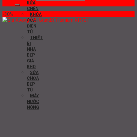
RỬA
CHÉN
-30%
KHÓA
CỬA
ĐIỆN
TỬ
THIẾT
BỊ
NHÀ
BẾP
GIÁ
KHO
SỬA
CHỮA
BẾP
TỪ
MÁY
NƯỚC
NÓNG