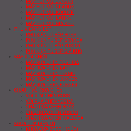
MÁY HÚT MÙI JUNGER
MÁY HÚT MÙI GRANDX
MÁY HÚT MÙI KOCHER
MÁY HÚT MÙI LATINO
MÁY HÚT MÙI GIÁ KHO
PHỤ KIỆN TỦ BẾP
PHỤ KIỆN TỦ BẾP BOSS
PHỤ KIỆN TỦ BẾP GRANDX
PHỤ KIỆN TỦ BẾP YOSIMI
PHỤ KIỆN TỦ BẾP GIÁ KHO
MÁY RỬA CHÉN
MÁY RỬA CHÉN TOSHIBA
MÁY RỬA CHÉN KAFF
MÁY RỬA CHÉN TEXGIO
MÁY RỬA CHÉN JUNGER
MÁY RỬA CHÉN BOSSER
CHẬU – VÒI RỬA CHÉN
VÒI RỬA CHÉN BOSS
VÒI RỬA CHÉN YOSIMI
CHẬU RỬA CHÉN BOSS
CHẬU RỬA CHÉN YOSIMI
CHẬU RỬA CHÉN MALLOCA
KHÓA CỬA ĐIỆN TỬ
KHÓA CỬA BOSCH (ĐỨC)