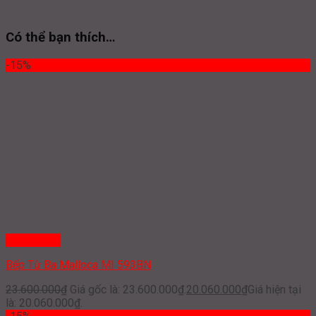
Có thể bạn thích…
-15%
Quick View
Bếp Từ Ba Malloca MI 593BN
23.600.000
₫
Giá gốc là: 23.600.000₫.
20.060.000
₫
Giá hiện tại
là: 20.060.000₫.