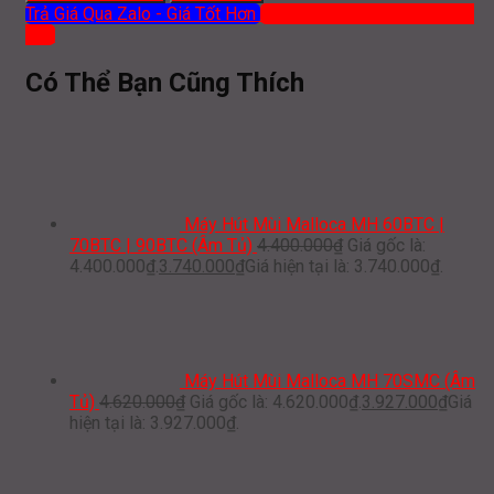
Trả Giá Qua Zalo - Giá Tốt Hơn
Mua hàng qua ĐT: 0919 386
012
Có Thể Bạn Cũng Thích
Máy Hút Mùi Malloca MH 60BTC |
70BTC | 90BTC (Âm Tủ)
4.400.000
₫
Giá gốc là:
4.400.000₫.
3.740.000
₫
Giá hiện tại là: 3.740.000₫.
Máy Hút Mùi Malloca MH 70SMC (Âm
Tủ)
4.620.000
₫
Giá gốc là: 4.620.000₫.
3.927.000
₫
Giá
hiện tại là: 3.927.000₫.