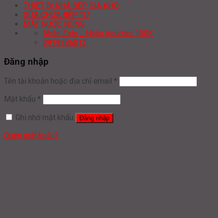
THIẾT BỊ NHÀ BẾP GIÁ KHO
SỬA CHỮA BẾP TỪ
MÁY NƯỚC NÓNG
Nhắn Zalo _ Nhận Voucher 100K
0919386012
Đăng nhập
Tên tài khoản hoặc địa chỉ email
*
Mật khẩu
*
Ghi nhớ mật khẩu
Đăng nhập
Quên mật khẩu?