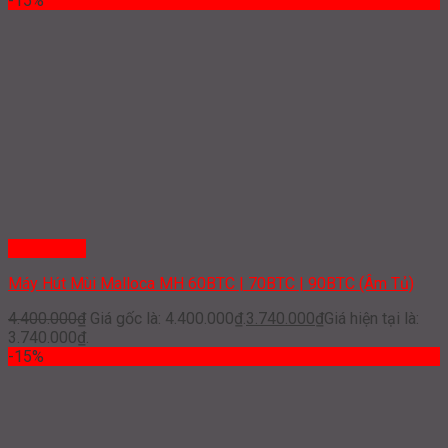
-15%
Quick View
Máy Hút Mùi Malloca MH 60BTC | 70BTC | 90BTC (Âm Tủ)
4.400.000
₫
Giá gốc là: 4.400.000₫.
3.740.000
₫
Giá hiện tại là:
3.740.000₫.
-15%