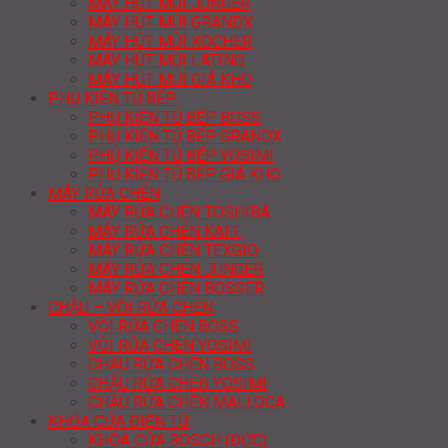
MÁY HÚT MÙI JUNGER
MÁY HÚT MÙI GRANDX
MÁY HÚT MÙI KOCHER
MÁY HÚT MÙI LATINO
MÁY HÚT MÙI GIÁ KHO
PHỤ KIỆN TỦ BẾP
PHỤ KIỆN TỦ BẾP BOSS
PHỤ KIỆN TỦ BẾP GRANDX
PHỤ KIỆN TỦ BẾP YOSIMI
PHỤ KIỆN TỦ BẾP GIÁ KHO
MÁY RỬA CHÉN
MÁY RỬA CHÉN TOSHIBA
MÁY RỬA CHÉN KAFF
MÁY RỬA CHÉN TEXGIO
MÁY RỬA CHÉN JUNGER
MÁY RỬA CHÉN BOSSER
CHẬU – VÒI RỬA CHÉN
VÒI RỬA CHÉN BOSS
VÒI RỬA CHÉN YOSIMI
CHẬU RỬA CHÉN BOSS
CHẬU RỬA CHÉN YOSIMI
CHẬU RỬA CHÉN MALLOCA
KHÓA CỬA ĐIỆN TỬ
KHÓA CỬA BOSCH (ĐỨC)