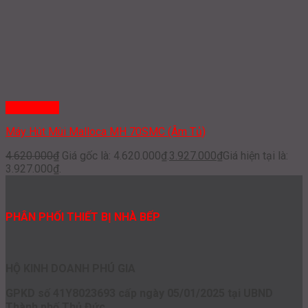
Quick View
Máy Hút Mùi Malloca MH 70SMC (Âm Tủ)
4.620.000
₫
Giá gốc là: 4.620.000₫.
3.927.000
₫
Giá hiện tại là:
3.927.000₫.
PHÂN PHỐI THIẾT BỊ NHÀ BẾP
HỘ KINH DOANH PHÚ GIA
GPKD số 41Y8023693 cấp ngày 05/01/2025 tại UBND
Thành phố Thủ Đức