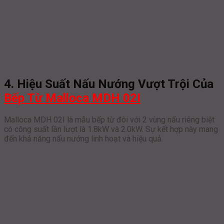
4. Hiệu Suất Nấu Nướng Vượt Trội Của
Bếp Từ Malloca MDH 02I
Malloca MDH 02I là mẫu bếp từ đôi với 2 vùng nấu riêng biệt
có công suất lần lượt là 1.8kW và 2.0kW. Sự kết hợp này mang
đến khả năng nấu nướng linh hoạt và hiệu quả.