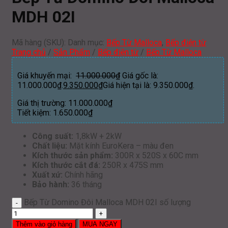
MDH 02I
Mã hàng (SKU):
Danh mục:
Bếp Từ Malloca
,
Bếp điện từ
Trang chủ
/
Sản Phẩm
/
Bếp điện từ
/
Bếp Từ Malloca
Giá khuyến mại:
11.000.000
₫
Giá gốc là:
11.000.000₫.
9.350.000
₫
Giá hiện tại là: 9.350.000₫.
Giá thị trường:
11.000.000
₫
Tiết kiệm:
1.650.000
₫
Công suất:
1,8kW + 2kW
Chất liệu:
Mặt kính EuroKera – màu đen​
Kích thước sản phẩm:
300R x 520S x 60C mm
Kích thước cắt đá:
250R x 475S mm
Xuất xứ:
Chính hãng
Bảo hành:
36 tháng
Bếp Từ Domino Đôi Malloca MDH 02I số lượng
Thêm vào giỏ hàng
MUA NGAY