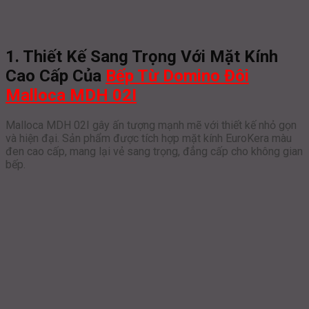
1. Thiết Kế Sang Trọng Với Mặt Kính
Cao Cấp Của
Bếp Từ Domino Đôi
Malloca MDH 02I
Malloca MDH 02I gây ấn tượng mạnh mẽ với thiết kế nhỏ gọn
và hiện đại. Sản phẩm được tích hợp mặt kính EuroKera màu
đen cao cấp, mang lại vẻ sang trọng, đẳng cấp cho không gian
bếp.