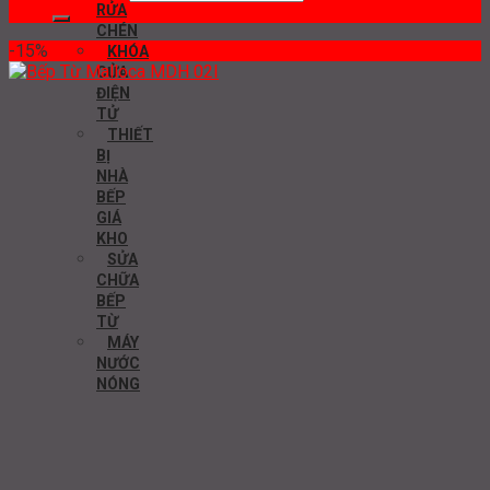
RỬA
CHÉN
-15%
KHÓA
CỬA
ĐIỆN
TỬ
THIẾT
BỊ
NHÀ
BẾP
GIÁ
KHO
SỬA
CHỮA
BẾP
TỪ
MÁY
NƯỚC
NÓNG