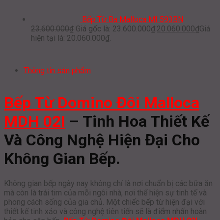
Bếp Từ Ba Malloca MI 593BN
23.600.000
₫
Giá gốc là: 23.600.000₫.
20.060.000
₫
Giá
hiện tại là: 20.060.000₫.
Thông tin sản phẩm
Bếp Từ Domino Đôi Malloca
MDH 02I
– Tinh Hoa Thiết Kế
Và Công Nghệ Hiện Đại Cho
Không Gian Bếp.
Không gian bếp ngày nay không chỉ là nơi chuẩn bị các bữa ăn
mà còn là trái tim của mỗi ngôi nhà, nơi thể hiện sự tinh tế và
phong cách sống của gia chủ. Một chiếc bếp từ hiện đại với
thiết kế tinh xảo và công nghệ tiên tiến sẽ là điểm nhấn hoàn