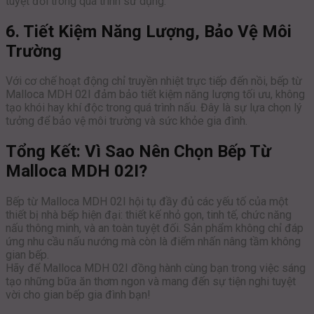
tuyệt đối trong quá trình sử dụng.
6. Tiết Kiệm Năng Lượng, Bảo Vệ Môi
Trường
Với cơ chế hoạt động chỉ truyền nhiệt trực tiếp đến nồi, bếp từ
Malloca MDH 02I đảm bảo tiết kiệm năng lượng tối ưu, không
tạo khói hay khí độc trong quá trình nấu. Đây là sự lựa chọn lý
tưởng để bảo vệ môi trường và sức khỏe gia đình.
Tổng Kết: Vì Sao Nên Chọn Bếp Từ
Malloca MDH 02I?
Bếp từ Malloca MDH 02I hội tụ đầy đủ các yếu tố của một
thiết bị nhà bếp hiện đại: thiết kế nhỏ gọn, tinh tế, chức năng
nấu thông minh, và an toàn tuyệt đối. Sản phẩm không chỉ đáp
ứng nhu cầu nấu nướng mà còn là điểm nhấn nâng tầm không
gian bếp.
Hãy để Malloca MDH 02I đồng hành cùng bạn trong việc sáng
tạo những bữa ăn thơm ngon và mang đến sự tiện nghi tuyệt
vời cho gian bếp gia đình bạn!