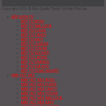
Copyright 2026 © Bản Quyền Thuộc Về Bếp Phú Gia
BẾP ĐIỆN TỪ
BẾP TỪ BOSS
BẾP TỪ MALLOCA
BẾP TỪ FUGER
BẾP TỪ CANZY
BẾP TỪ KAFF
BẾP TỪ JUNGER
BẾP TỪ YOSIMI
BẾP TỪ KOCHER
BẾP TỪ LATINO
BẾP TỪ GRANDX
BẾP TỪ GIÁ KHO
BẾP TỪ CÔNG NGHIỆP
MÁY HÚT MÙI
MÁY HÚT MÙI BOSS
MÁY HÚT MÙI FUGER
MÁY HÚT MÙI CANZY
MÁY HÚT MÙI YOSIMI
MÁY HÚT MÙI MALLOCA
MÁY HÚT MÙI KAFF