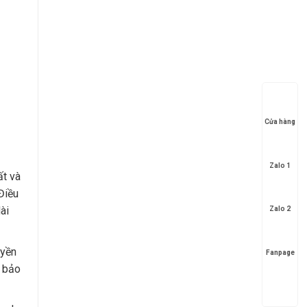
Cửa hàng
Zalo 1
t và
Điều
ài
Zalo 2
yền
Fanpage
 bảo