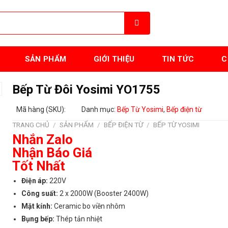
SẢN PHẨM
GIỚI THIỆU
TIN TỨC
C
Bếp Từ Đôi Yosimi YO1755
Mã hàng (SKU):
Danh mục:
Bếp Từ Yosimi
,
Bếp điện từ
TRANG CHỦ
/
SẢN PHẨM
/
BẾP ĐIỆN TỪ
/
BẾP TỪ YOSIMI
Nhắn Zalo
Nhận Báo Giá
Tốt Nhất
Điện áp:
220V
Công suất:
2 x 2000W (Booster 2400W)
Mặt kính:
Ceramic bo viền nhôm
Bụng bếp:
Thép tản nhiệt