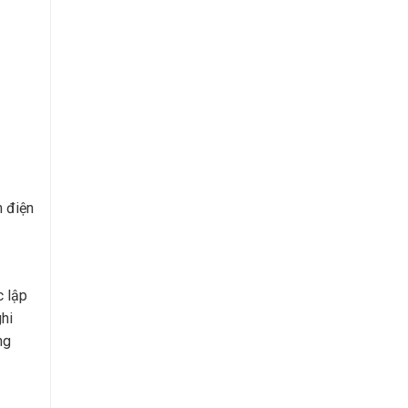
m điện
c lập
hi
ng