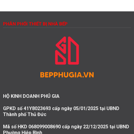
là:
tại
48.900.000₫.
là:
41.565.000₫.
PHÂN PHỐI THIẾT BỊ NHÀ BẾP
HỘ KINH DOANH PHÚ GIA
GPKD số 41Y8023693 cấp ngày 05/01/2025 tại UBND
Thành phố Thủ Đức
Mã số HKD 068099008690 cấp ngày 22/12/2025 tại UBND
Phường Hiệp Bình