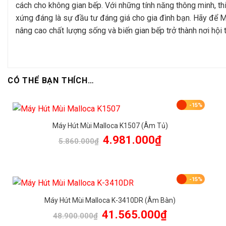
cách cho không gian bếp. Với những tính năng thông minh, t
xứng đáng là sự đầu tư đáng giá cho gia đình bạn. Hãy để 
nâng cao chất lượng sống và biến gian bếp trở thành nơi hội 
CÓ THỂ BẠN THÍCH…
-15%
Máy Hút Mùi Malloca K1507 (Âm Tủ)
Giá
Giá
4.981.000
₫
5.860.000
₫
gốc
hiện
là:
tại
5.860.000₫.
là:
4.981.000₫.
-15%
Máy Hút Mùi Malloca K-3410DR (Âm Bàn)
Giá
Giá
41.565.000
₫
48.900.000
₫
gốc
hiện