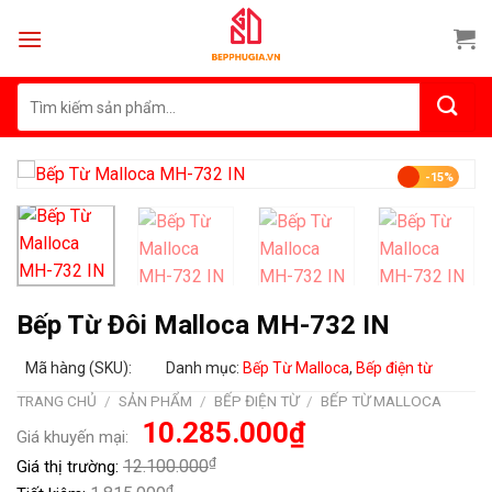
Skip
to
content
Tìm
kiếm:
-15%
Bếp Từ Đôi Malloca MH-732 IN
Mã hàng (SKU):
Danh mục:
Bếp Từ Malloca
,
Bếp điện từ
TRANG CHỦ
/
SẢN PHẨM
/
BẾP ĐIỆN TỪ
/
BẾP TỪ MALLOCA
Giá
Giá
10.285.000
₫
Giá khuyến mại:
gốc
hiện
là:
tại
₫
12.100.000
Giá thị trường:
12.100.000₫.
là:
10.285.000₫.
₫