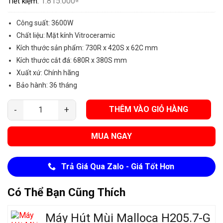
1.815.000
Tiết kiệm:
Công suất: 3600W
Chất liệu: Mặt kính Vitroceramic
Kích thước sản phẩm: 730R x 420S x 62C mm
Kích thước cắt đá: 680R x 380S mm
Xuất xứ: Chính hãng
Bảo hành: 36 tháng
THÊM VÀO GIỎ HÀNG
Bếp Từ Đôi Malloca MH-732 IN số lượng
MUA NGAY
Trả Giá Qua Zalo - Giá Tốt Hơn
Có Thể Bạn Cũng Thích
Máy Hút Mùi Malloca H205.7-G