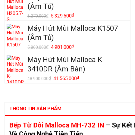
(Âm Tủ)
Giá
₫
Giá
₫
5.329.500
6.270.000
gốc
hiện
Máy Hút Mùi Malloca K1507
là:
tại
6.270.000₫.
là:
(Âm Tủ)
5.329.500₫.
Giá
₫
Giá
₫
4.981.000
5.860.000
gốc
hiện
Máy Hút Mùi Malloca K-
là:
tại
5.860.000₫.
là:
3410DR (Âm Bàn)
4.981.000₫.
Giá
₫
Giá
₫
41.565.000
48.900.000
gốc
hiện
là:
tại
48.900.000₫.
là:
41.565.000₫.
THÔNG TIN SẢN PHẨM
Bếp Từ Đôi Malloca MH-732 IN
– Sự Kết 
Và Công Nghệ Tiên Tiến