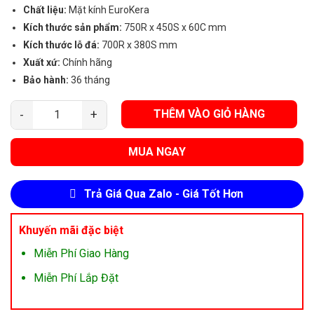
Chất liệu:
Mặt kính EuroKera
Kích thước sản phẩm:
750R x 450S x 60C mm
Kích thước lỗ đá:
700R x 380S mm
Xuất xứ:
Chính hãng
Bảo hành:
36 tháng
THÊM VÀO GIỎ HÀNG
Bếp Từ Đôi Malloca MH 02I N số lượng
MUA NGAY
Trả Giá Qua Zalo - Giá Tốt Hơn
Khuyến mãi đặc biệt
Miễn Phí Giao Hàng
Miễn Phí Lắp Đặt