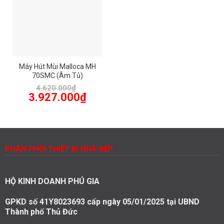
Máy Hút Mùi Malloca MH
70SMC (Âm Tủ)
4.620.000
₫
Giá
Giá
3.927.000
₫
gốc
hiện
là:
tại
4.620.000₫.
là:
3.927.000₫.
PHÂN PHỐI THIẾT BỊ NHÀ BẾP
HỘ KINH DOANH PHÚ GIA
GPKD số 41Y8023693 cấp ngày 05/01/2025 tại UBND
Thành phố Thủ Đức