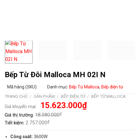
Bếp Từ Đôi Malloca MH 02I N
Mã hàng (SKU):
Danh mục:
Bếp Từ Malloca
,
Bếp điện từ
TRANG CHỦ
/
SẢN PHẨM
/
BẾP ĐIỆN TỪ
/
BẾP TỪ MALLOCA
Giá
Giá
15.623.000
₫
Giá khuyến mại:
gốc
hiện
là:
tại
₫
18.380.000
Giá thị trường:
18.380.000₫.
là:
15.623.000₫.
₫
2.757.000
Tiết kiệm:
Công suất:
3600W