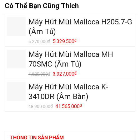
Có Thể Bạn Cũng Thích
Máy Hút Mùi Malloca H205.7-G
(Âm Tủ)
Giá
₫
Giá
₫
5.329.500
6.270.000
gốc
hiện
Máy Hút Mùi Malloca MH
là:
tại
6.270.000₫.
là:
70SMC (Âm Tủ)
5.329.500₫.
Giá
₫
Giá
₫
3.927.000
4.620.000
gốc
hiện
Máy Hút Mùi Malloca K-
là:
tại
4.620.000₫.
là:
3410DR (Âm Bàn)
3.927.000₫.
Giá
₫
Giá
₫
41.565.000
48.900.000
gốc
hiện
là:
tại
48.900.000₫.
là:
41.565.000₫.
THÔNG TIN SẢN PHẨM