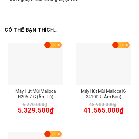
CÓ THỂ BẠN THÍCH…
-15%
-15%
Máy Hút Mùi Malloca
Máy Hút Mùi Malloca K-
H205.7-G (Âm Tủ)
3410DR (Âm Bàn)
6.270.000
₫
48.900.000
₫
Giá
Giá
Giá
Giá
5.329.500
₫
41.565.000
₫
gốc
hiện
gốc
hiện
là:
tại
là:
tại
6.270.000₫.
là:
48.900.000₫.
là:
5.329.500₫.
41.565.
-15%