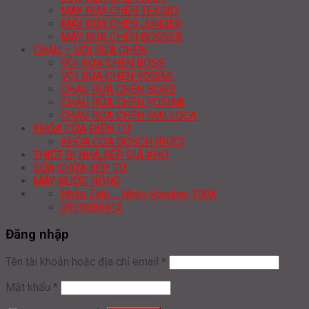
MÁY RỬA CHÉN TEXGIO
MÁY RỬA CHÉN JUNGER
MÁY RỬA CHÉN BOSSER
CHẬU – VÒI RỬA CHÉN
VÒI RỬA CHÉN BOSS
VÒI RỬA CHÉN YOSIMI
CHẬU RỬA CHÉN BOSS
CHẬU RỬA CHÉN YOSIMI
CHẬU RỬA CHÉN MALLOCA
KHÓA CỬA ĐIỆN TỬ
KHÓA CỬA BOSCH (ĐỨC)
THIẾT BỊ NHÀ BẾP GIÁ KHO
SỬA CHỮA BẾP TỪ
MÁY NƯỚC NÓNG
Nhắn Zalo _ Nhận Voucher 100K
0919386012
Đăng nhập
Tên tài khoản hoặc địa chỉ email
*
Mật khẩu
*