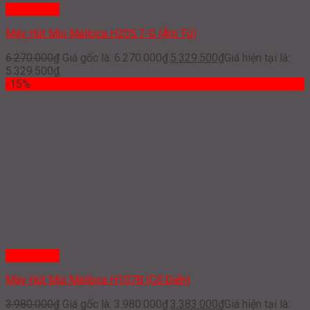
Quick View
Máy Hút Mùi Malloca H205.7-G (Âm Tủ)
6.270.000
₫
Giá gốc là: 6.270.000₫.
5.329.500
₫
Giá hiện tại là:
5.329.500₫.
-15%
Quick View
Máy Hút Mùi Malloca H107B (Cổ Điển)
3.980.000
₫
Giá gốc là: 3.980.000₫.
3.383.000
₫
Giá hiện tại là: