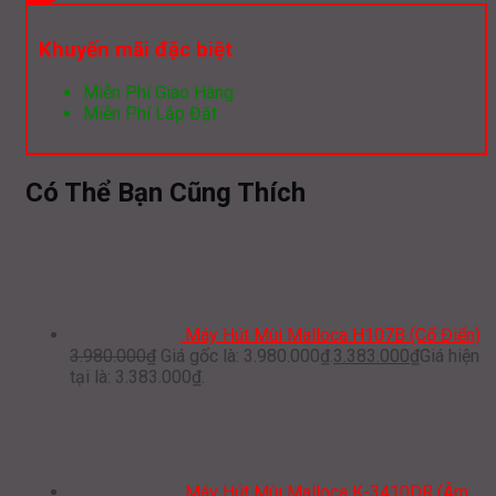
Khuyến mãi đặc biệt
Miễn Phí Giao Hàng
Miễn Phí Lắp Đặt
Có Thể Bạn Cũng Thích
Máy Hút Mùi Malloca H107B (Cổ Điển)
3.980.000
₫
Giá gốc là: 3.980.000₫.
3.383.000
₫
Giá hiện
tại là: 3.383.000₫.
Máy Hút Mùi Malloca K-3410DR (Âm