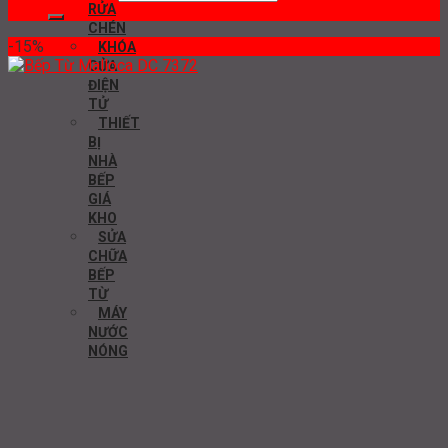
RỬA
CHÉN
-15%
KHÓA
CỬA
ĐIỆN
TỬ
THIẾT
BỊ
NHÀ
BẾP
GIÁ
KHO
SỬA
CHỮA
BẾP
TỪ
MÁY
NƯỚC
NÓNG