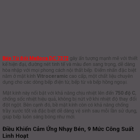
Bếp Từ Đôi Malloca DC 7372
gây ấn tượng mạnh mẽ với thiết
kế hiện đại, đường nét tinh tế và màu đen sang trọng, dễ dàng
hòa nhập với mọi phong cách nội thất bếp. Điểm nhấn đặc biệt
nằm ở mặt kính
Vitroceramic
cao cấp, một chất liệu chuyên
dụng cho các dòng bếp điện từ, bếp từ và bếp hồng ngoại.
Mặt kính này nổi bật với khả năng chịu nhiệt lên đến
750 độ C
,
chống sốc nhiệt hiệu quả, không bị nứt vỡ khi nhiệt độ thay đổi
đột ngột. Bên cạnh đó, bề mặt kính còn có khả năng chống
trầy xước tốt và đặc biệt dễ dàng vệ sinh sau mỗi lần sử dụng,
giúp bếp luôn sáng bóng như mới.
Điều Khiển Cảm Ứng Nhạy Bén, 9 Mức Công Suất
Linh Hoạt