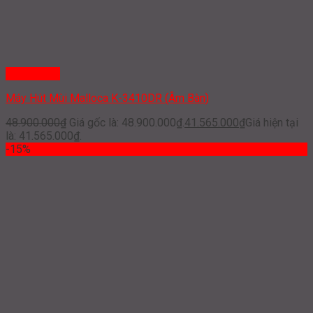
Quick View
Máy Hút Mùi Malloca K-3410DR (Âm Bàn)
48.900.000
₫
Giá gốc là: 48.900.000₫.
41.565.000
₫
Giá hiện tại
là: 41.565.000₫.
-15%