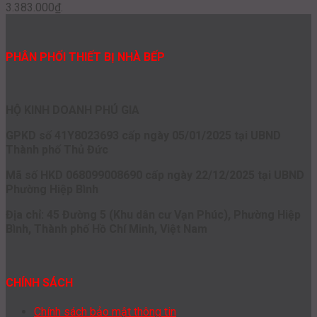
3.383.000₫.
PHÂN PHỐI THIẾT BỊ NHÀ BẾP
HỘ KINH DOANH PHÚ GIA
GPKD số 41Y8023693 cấp ngày 05/01/2025 tại UBND
Thành phố Thủ Đức
Mã số HKD 068099008690 cấp ngày 22/12/2025 tại UBND
Phường Hiệp Bình
Địa chỉ: 45 Đường 5 (Khu dân cư Vạn Phúc), Phường Hiệp
Bình, Thành phố Hồ Chí Minh, Việt Nam
CHÍNH SÁCH
Chính sách bảo mật thông tin