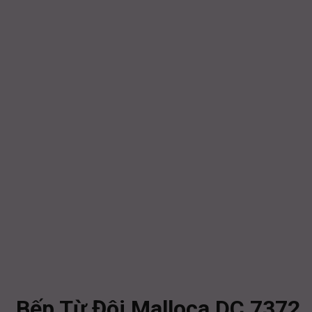
Bếp Từ Đôi Malloca DC 7372