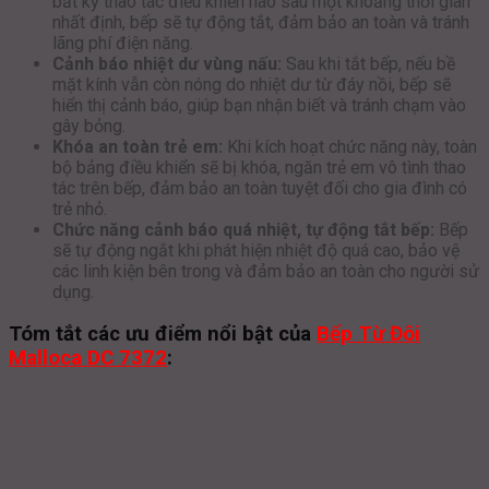
bất kỳ thao tác điều khiển nào sau một khoảng thời gian
nhất định, bếp sẽ tự động tắt, đảm bảo an toàn và tránh
lãng phí điện năng.
Cảnh báo nhiệt dư vùng nấu:
Sau khi tắt bếp, nếu bề
mặt kính vẫn còn nóng do nhiệt dư từ đáy nồi, bếp sẽ
hiển thị cảnh báo, giúp bạn nhận biết và tránh chạm vào
gây bỏng.
Khóa an toàn trẻ em:
Khi kích hoạt chức năng này, toàn
bộ bảng điều khiển sẽ bị khóa, ngăn trẻ em vô tình thao
tác trên bếp, đảm bảo an toàn tuyệt đối cho gia đình có
trẻ nhỏ.
Chức năng cảnh báo quá nhiệt, tự động tắt bếp:
Bếp
sẽ tự động ngắt khi phát hiện nhiệt độ quá cao, bảo vệ
các linh kiện bên trong và đảm bảo an toàn cho người sử
dụng.
Tóm tắt các ưu điểm nổi bật của
Bếp Từ Đôi
Malloca DC 7372
: