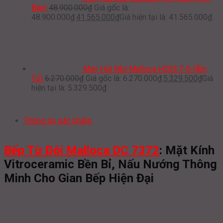
Bàn)
48.900.000
₫
Giá gốc là:
48.900.000₫.
41.565.000
₫
Giá hiện tại là: 41.565.000₫.
Máy Hút Mùi Malloca H205.7-G (Âm
Tủ)
6.270.000
₫
Giá gốc là: 6.270.000₫.
5.329.500
₫
Giá
hiện tại là: 5.329.500₫.
Thông tin sản phẩm
Bếp Từ Đôi Malloca DC 7372
: Mặt Kính
Vitroceramic Bền Bỉ, Nấu Nướng Thông
Minh Cho Gian Bếp Hiện Đại