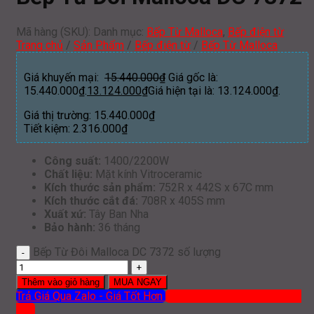
Mã hàng (SKU):
Danh mục:
Bếp Từ Malloca
,
Bếp điện từ
Trang chủ
/
Sản Phẩm
/
Bếp điện từ
/
Bếp Từ Malloca
Giá khuyến mại:
15.440.000
₫
Giá gốc là:
15.440.000₫.
13.124.000
₫
Giá hiện tại là: 13.124.000₫.
Giá thị trường:
15.440.000
₫
Tiết kiệm:
2.316.000
₫
Công suất:
1400/2200W
Chất liệu:
Mặt kính Vitroceramic
Kích thước sản phẩm:
752R x 442S x 67C mm
Kích thước cắt đá:
708R x 405S mm
Xuất xứ:
Tây Ban Nha
Bảo hành:
36 tháng
Bếp Từ Đôi Malloca DC 7372 số lượng
Thêm vào giỏ hàng
MUA NGAY
Trả Giá Qua Zalo - Giá Tốt Hơn
Mua hàng qua ĐT: 0919 386
012