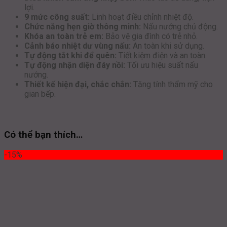
lợi.
9 mức công suất:
Linh hoạt điều chỉnh nhiệt độ.
Chức năng hẹn giờ thông minh:
Nấu nướng chủ động.
Khóa an toàn trẻ em:
Bảo vệ gia đình có trẻ nhỏ.
Cảnh báo nhiệt dư vùng nấu:
An toàn khi sử dụng.
Tự động tắt khi để quên:
Tiết kiệm điện và an toàn.
Tự động nhận diện đáy nồi:
Tối ưu hiệu suất nấu
nướng.
Thiết kế hiện đại, chắc chắn:
Tăng tính thẩm mỹ cho
gian bếp.
Có thể bạn thích…
-15%