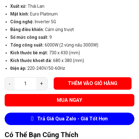
Xuất xứ:
Thái Lan
Mặt kính:
Euro Platinum
Công nghệ:
Inverter 5G
Bảng điều khiển:
Cảm ứng trượt
Số mức công suất:
9
Tổng công suất:
6000W (2 vùng nấu 3000W)
Kích thước bề mặt:
730 x 430 (mm)
Kích thước khoét đá:
680 x 380 (mm)
Điện áp:
220-240V/50-60Hz
THÊM VÀO GIỎ HÀNG
Bếp Từ Đôi Latino LT 99I SMART SERI 8.0 số lượng
MUA NGAY
Trả Giá Qua Zalo - Giá Tốt Hơn
Có Thể Bạn Cũng Thích