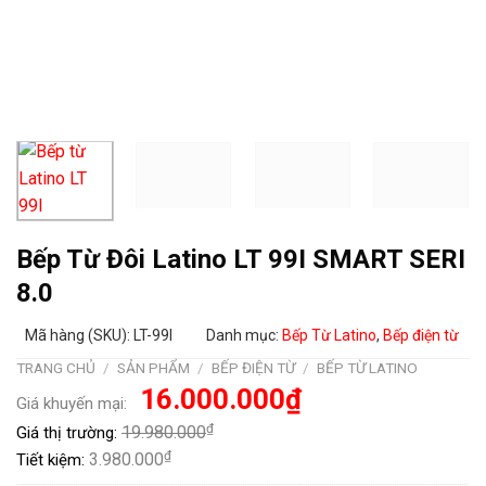
Bếp Từ Đôi Latino LT 99I SMART SERI
8.0
Mã hàng (SKU): LT-99I
Danh mục:
Bếp Từ Latino
,
Bếp điện từ
TRANG CHỦ
/
SẢN PHẨM
/
BẾP ĐIỆN TỪ
/
BẾP TỪ LATINO
Giá
Giá
16.000.000
₫
Giá khuyến mại:
gốc
hiện
là:
tại
₫
19.980.000
Giá thị trường:
19.980.000₫.
là:
16.000.000₫.
₫
3.980.000
Tiết kiệm: