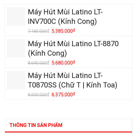
Máy Hút Mùi Latino LT-
INV700C (Kính Cong)
Giá
₫
Giá
₫
5.385.000
7.180.000
gốc
hiện
Máy Hút Mùi Latino LT-8870
là:
tại
7.180.000₫.
là:
(Kính Cong)
5.385.000₫.
Giá
₫
Giá
₫
5.680.000
8.690.000
gốc
hiện
Máy Hút Mùi Latino LT-
là:
tại
8.690.000₫.
là:
T0870SS (Chữ T | Kính Toa)
5.680.000₫.
Giá
₫
Giá
₫
6.375.000
8.500.000
gốc
hiện
là:
tại
8.500.000₫.
là:
6.375.000₫.
THÔNG TIN SẢN PHẨM