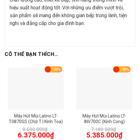
hiệu suất hoạt động tốt. Với những ưu điểm vượt trội,
sản phẩm sẽ mang đến không gian bếp trong lành, tiện
nghi và đẳng cấp cho gia đình bạn.
CÓ THỂ BẠN THÍCH…
-25%
-25%
Máy Hút Mùi Latino LT-
Máy Hút Mùi Latino LT-
T0870SS (Chữ T | Kính Toa)
INV700C (Kính Cong)
8.500.000
₫
7.180.000
₫
Giá
Giá
Giá
Giá
6.375.000
₫
5.385.000
₫
gốc
hiện
gốc
hiện