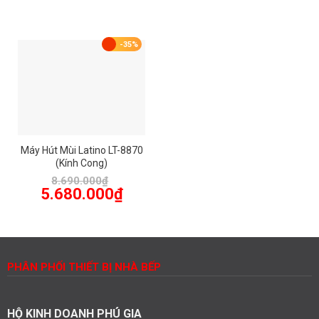
là:
tại
là:
tại
8.500.000₫.
là:
7.180.000₫.
là:
6.375.000₫.
5.385.00
-35%
Máy Hút Mùi Latino LT-8870
(Kính Cong)
8.690.000
₫
Giá
Giá
5.680.000
₫
gốc
hiện
là:
tại
8.690.000₫.
là:
5.680.000₫.
PHÂN PHỐI THIẾT BỊ NHÀ BẾP
HỘ KINH DOANH PHÚ GIA