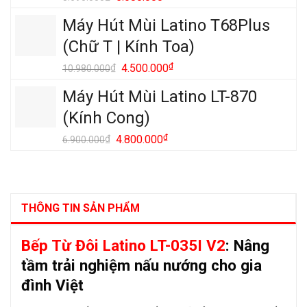
gốc
hiện
Máy Hút Mùi Latino T68Plus
là:
tại
8.690.000₫.
là:
(Chữ T | Kính Toa)
5.680.000₫.
Giá
₫
Giá
₫
4.500.000
10.980.000
gốc
hiện
Máy Hút Mùi Latino LT-870
là:
tại
10.980.000₫.
là:
(Kính Cong)
4.500.000₫.
Giá
₫
Giá
₫
4.800.000
6.900.000
gốc
hiện
là:
tại
6.900.000₫.
là:
4.800.000₫.
THÔNG TIN SẢN PHẨM
Bếp Từ Đôi Latino LT-035I V2
: Nâng
tầm trải nghiệm nấu nướng cho gia
đình Việt