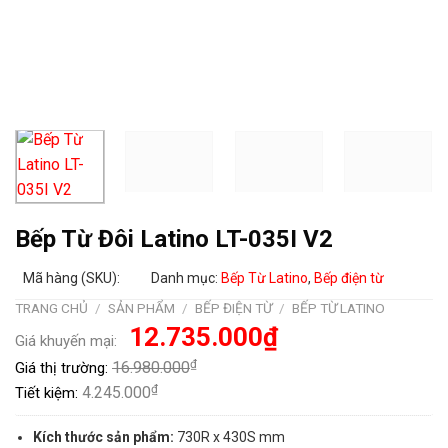
Bếp Từ Đôi Latino LT-035I V2
Mã hàng (SKU):
Danh mục:
Bếp Từ Latino
,
Bếp điện từ
TRANG CHỦ
/
SẢN PHẨM
/
BẾP ĐIỆN TỪ
/
BẾP TỪ LATINO
Giá
Giá
12.735.000
₫
Giá khuyến mại:
gốc
hiện
là:
tại
₫
16.980.000
Giá thị trường:
16.980.000₫.
là:
12.735.000₫.
₫
4.245.000
Tiết kiệm:
Kích thước sản phẩm:
730R x 430S mm