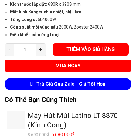
Kích thước lắp đặt:
680R x 390S mm
Mặt kính Kanger chịu nhiệt, chịu lực
Tổng công suất
4000W
Công suất mỗi vùng nấu
2000W, Booster 2400W
Điều khiển cảm ứng trượt
THÊM VÀO GIỎ HÀNG
Bếp Từ Đôi Latino LT-035I V2 số lượng
MUA NGAY
Trả Giá Qua Zalo - Giá Tốt Hơn
Có Thể Bạn Cũng Thích
Máy Hút Mùi Latino LT-8870
(Kính Cong)
Giá
₫
Giá
₫
5.680.000
8.690.000