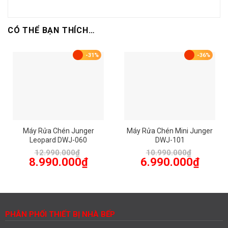
CÓ THỂ BẠN THÍCH…
-31%
-36%
Máy Rửa Chén Junger
Máy Rửa Chén Mini Junger
Leopard DWJ-060
DWJ-101
12.990.000
₫
10.990.000
₫
Giá
Giá
Giá
Giá
8.990.000
₫
6.990.000
₫
gốc
hiện
gốc
hiện
là:
tại
là:
tại
12.990.000₫.
là:
10.990.000₫.
là:
8.990.000₫.
6.990.00
PHÂN PHỐI THIẾT BỊ NHÀ BẾP