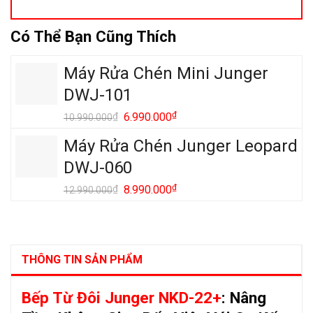
Có Thể Bạn Cũng Thích
Máy Rửa Chén Mini Junger
DWJ-101
Giá
₫
Giá
₫
6.990.000
10.990.000
gốc
hiện
Máy Rửa Chén Junger Leopard
là:
tại
10.990.000₫.
là:
DWJ-060
6.990.000₫.
Giá
₫
Giá
₫
8.990.000
12.990.000
gốc
hiện
là:
tại
12.990.000₫.
là:
8.990.000₫.
THÔNG TIN SẢN PHẨM
Bếp Từ Đôi Junger NKD-22+
: Nâng