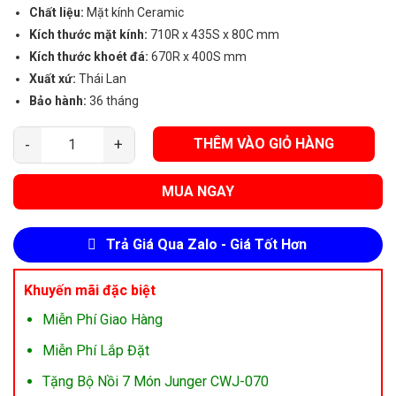
Chất liệu:
Mặt kính Ceramic
Kích thước mặt kính:
710R x 435S x 80C mm
Kích thước khoét đá:
670R x 400S mm
Xuất xứ:
Thái Lan
Bảo hành:
36 tháng
THÊM VÀO GIỎ HÀNG
Bếp Từ Đôi Junger NKD-22+ số lượng
MUA NGAY
Trả Giá Qua Zalo - Giá Tốt Hơn
Khuyến mãi đặc biệt
Miễn Phí Giao Hàng
Miễn Phí Lắp Đặt
Tặng Bộ Nồi 7 Món Junger CWJ-070