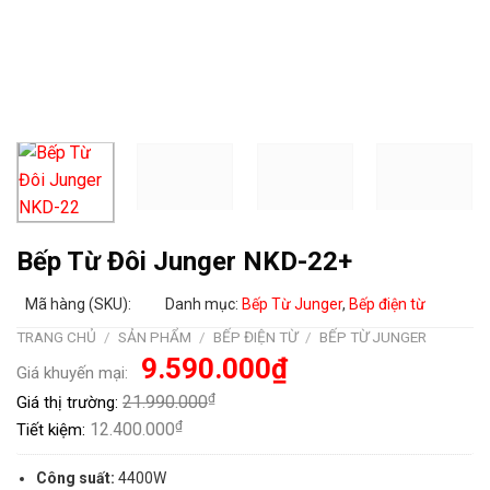
Bếp Từ Đôi Junger NKD-22+
Mã hàng (SKU):
Danh mục:
Bếp Từ Junger
,
Bếp điện từ
TRANG CHỦ
/
SẢN PHẨM
/
BẾP ĐIỆN TỪ
/
BẾP TỪ JUNGER
Giá
Giá
9.590.000
₫
Giá khuyến mại:
gốc
hiện
là:
tại
₫
21.990.000
Giá thị trường:
21.990.000₫.
là:
9.590.000₫.
₫
12.400.000
Tiết kiệm:
Công suất:
4400W