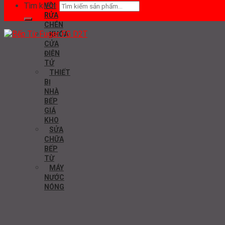
Tìm kiếm:
VÒI
RỬA
CHÉN
KHÓA
CỬA
ĐIỆN
TỬ
THIẾT
BỊ
NHÀ
BẾP
GIÁ
KHO
SỬA
CHỮA
BẾP
TỪ
MÁY
NƯỚC
NÓNG