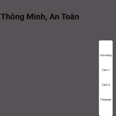
m Thông Minh, An Toàn
Cửa hàng
Zalo 1
Zalo 2
Fanpage