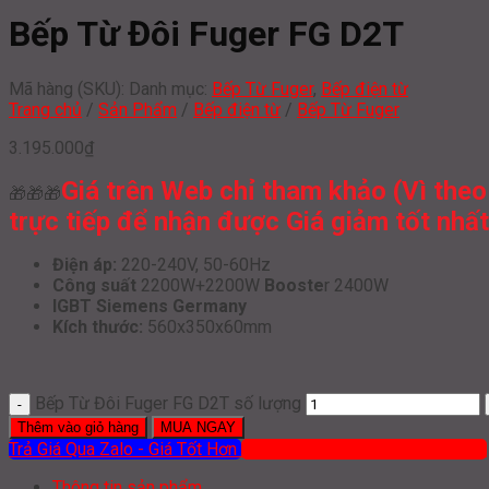
Bếp Từ Đôi Fuger FG D2T
Mã hàng (SKU):
Danh mục:
Bếp Từ Fuger
,
Bếp điện từ
Trang chủ
/
Sản Phẩm
/
Bếp điện từ
/
Bếp Từ Fuger
3.195.000
₫
Giá trên Web chỉ tham khảo (Vì theo
🎁🎁🎁
trực tiếp để nhận được Giá giảm tốt nhất,
Điện áp:
220-240V, 50-60Hz
Công suất
2200W+2200W
Booste
r 2400W
IGBT Siemens Germany
Kích thước:
560x350x60mm
Bếp Từ Đôi Fuger FG D2T số lượng
Thêm vào giỏ hàng
MUA NGAY
Trả Giá Qua Zalo - Giá Tốt Hơn
Mua hàng qua ĐT: 0919 386 012
Thông tin sản phẩm