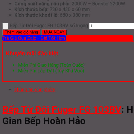
Công suất vùng nấu phải:
2000W – Booster 2200W
Kích thước bếp:
730 x 430 x 60 mm
Kích thước khoét lỗ:
680 x 380 mm
Bếp Từ Đôi Fuger FG 103BV số lượng
Thêm vào giỏ hàng
MUA NGAY
Trả Giá Qua Zalo - Giá Tốt Hơn
Mua hàng qua ĐT: 0919 386 012
Khuyến mãi đặc biệt
Miễn Phí Giao Hàng (Toàn Quốc)
Miễn Phí Lắp Đặt (Tùy Khu Vực)
Thông tin sản phẩm
Bếp Từ Đôi Fuger FG 103BV
: 
Gian Bếp Hoàn Hảo