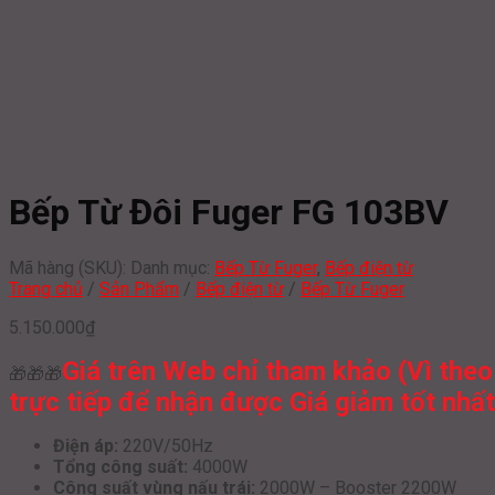
Bếp Từ Đôi Fuger FG 103BV
Mã hàng (SKU):
Danh mục:
Bếp Từ Fuger
,
Bếp điện từ
Trang chủ
/
Sản Phẩm
/
Bếp điện từ
/
Bếp Từ Fuger
5.150.000
₫
Giá trên Web chỉ tham khảo (Vì theo
🎁🎁🎁
trực tiếp để nhận được Giá giảm tốt nhất,
Điện áp:
220V/50Hz
Tổng công suất:
4000W
Công suất vùng nấu trái:
2000W – Booster 2200W