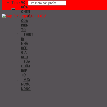
Tìm kiếm:
VÒI
RỬA
CHÉN
KHÓA
CỬA
ĐIỆN
TỬ
THIẾT
BỊ
NHÀ
BẾP
GIÁ
KHO
SỬA
CHỮA
BẾP
TỪ
MÁY
NƯỚC
NÓNG