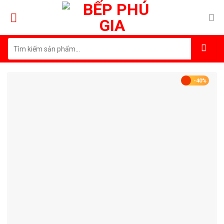
Skip
to
content
Tìm
kiếm:
-40%