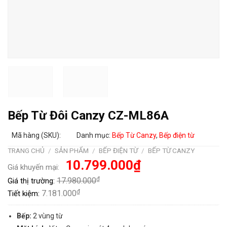
Bếp Từ Đôi Canzy CZ-ML86A
Mã hàng (SKU):
Danh mục:
Bếp Từ Canzy
,
Bếp điện từ
TRANG CHỦ
/
SẢN PHẨM
/
BẾP ĐIỆN TỪ
/
BẾP TỪ CANZY
Giá
Giá
10.799.000
₫
Giá khuyến mại:
gốc
hiện
là:
tại
₫
17.980.000
Giá thị trường:
17.980.000₫.
là:
10.799.000₫.
₫
7.181.000
Tiết kiệm:
Bếp:
2 vùng từ