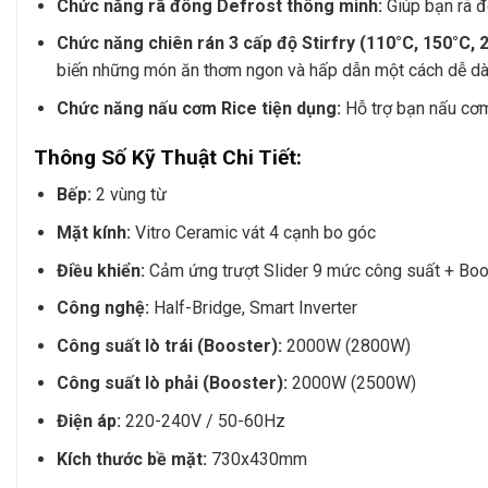
Chức năng rã đông Defrost thông minh:
Giúp bạn rã đ
Chức năng chiên rán 3 cấp độ Stirfry (110°C, 150°C, 
biến những món ăn thơm ngon và hấp dẫn một cách dễ dà
Chức năng nấu cơm Rice tiện dụng:
Hỗ trợ bạn nấu cơm
Thông Số Kỹ Thuật Chi Tiết:
Bếp:
2 vùng từ
Mặt kính:
Vitro Ceramic vát 4 cạnh bo góc
Điều khiển:
Cảm ứng trượt Slider 9 mức công suất + Boo
Công nghệ:
Half-Bridge, Smart Inverter
Công suất lò trái (Booster):
2000W (2800W)
Công suất lò phải (Booster):
2000W (2500W)
Điện áp:
220-240V / 50-60Hz
Kích thước bề mặt:
730x430mm