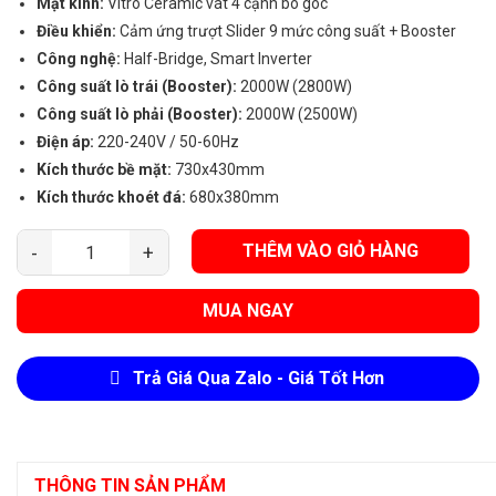
Mặt kính:
Vitro Ceramic vát 4 cạnh bo góc
Điều khiển:
Cảm ứng trượt Slider 9 mức công suất + Booster
Công nghệ:
Half-Bridge, Smart Inverter
Công suất lò trái (Booster):
2000W (2800W)
Công suất lò phải (Booster):
2000W (2500W)
Điện áp:
220-240V / 50-60Hz
Kích thước bề mặt:
730x430mm
Kích thước khoét đá:
680x380mm
THÊM VÀO GIỎ HÀNG
Bếp Từ Đôi Canzy CZ-ML86A số lượng
MUA NGAY
Trả Giá Qua Zalo - Giá Tốt Hơn
THÔNG TIN SẢN PHẨM