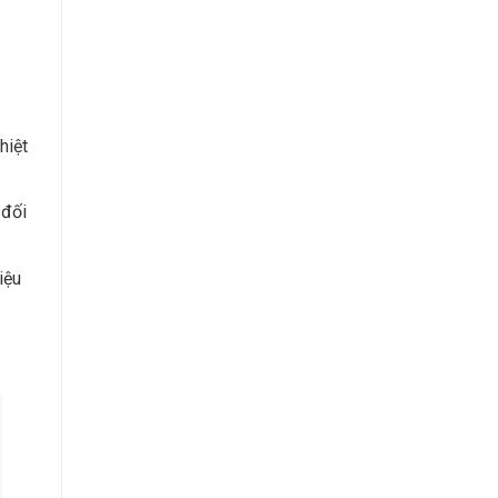
hiệt
 đối
iệu