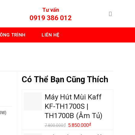
Tư vấn
0919 386 012
ÔNG TRÌNH
LIÊN HỆ
Có Thể Bạn Cũng Thích
Máy Hút Mùi Kaff
KF-TH1700S |
0W)
TH1700B (Âm Tủ)
Giá
₫
Giá
₫
5.850.000
7.800.000
gốc
hiện