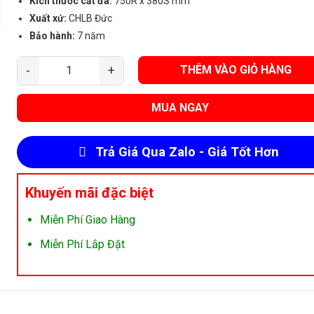
Kích thước cắt đá:
750R x 380S mm
Xuất xứ:
CHLB Đức
Bảo hành:
7 năm
THÊM VÀO GIỎ HÀNG
Bếp Điện Từ Kaff KF-IC5801SB Plus số lượng
MUA NGAY
Trả Giá Qua Zalo - Giá Tốt Hơn
Khuyến mãi đặc biệt
Miễn Phí Giao Hàng
Miễn Phí Lắp Đặt