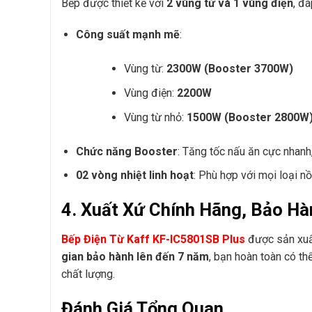
Bếp được thiết kế với
2 vùng từ và 1 vùng điện
, đ
Công suất mạnh mẽ
:
Vùng từ:
2300W (Booster 3700W)
Vùng điện:
2200W
Vùng từ nhỏ:
1500W (Booster 2800W
Chức năng Booster
: Tăng tốc nấu ăn cực nhanh
02 vòng nhiệt linh hoạt
: Phù hợp với mọi loại nồ
4. Xuất Xứ Chính Hãng, Bảo Hà
Bếp Điện Từ Kaff KF-IC5801SB Plus
được sản xuấ
gian bảo hành lên đến 7 năm
, bạn hoàn toàn có t
chất lượng.
Đánh Giá Tổng Quan