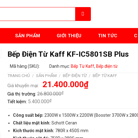
SẢN PHẨM
GIỚI THIỆU
TIN TỨC
C
Bếp Điện Từ Kaff KF-IC5801SB Plus
Mã hàng (SKU):
Danh mục:
Bếp Từ Kaff
,
Bếp điện từ
TRANG CHỦ
/
SẢN PHẨM
/
BẾP ĐIỆN TỪ
/
BẾP TỪ KAFF
Giá
Giá
21.400.000
₫
Giá khuyến mại:
gốc
hiện
là:
tại
₫
26.800.000
Giá thị trường:
26.800.000₫.
là:
21.400.000₫.
₫
5.400.000
Tiết kiệm:
Công suất bếp:
2300W x 1500W x 2200W (Booster 3700W x 280
Chất liệu mặt kính:
Schott Ceran
Kích thước mặt kính:
780R x 450S mm