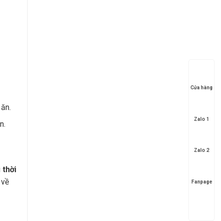
Cửa hàng
 ăn.
Zalo 1
n.
Zalo 2
i
thời
 về
Fanpage