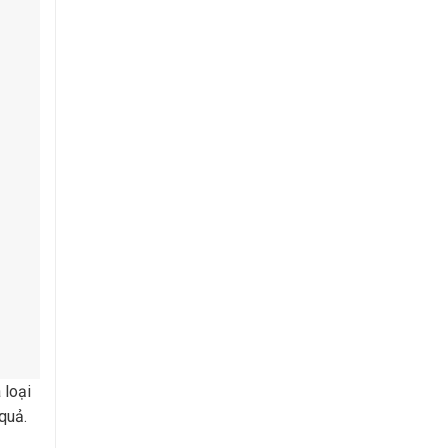
 loại
quả.