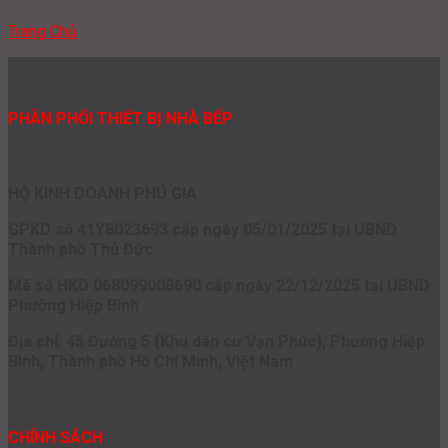
Trang Chủ
PHÂN PHỐI THIẾT BỊ NHÀ BẾP
HỘ KINH DOANH PHÚ GIA
GPKD số 41Y8023693 cấp ngày 05/01/2025 tại UBND
Thành phố Thủ Đức
Mã số HKD 068099008690 cấp ngày 22/12/2025 tại UBND
Phường Hiệp Bình
Địa chỉ: 45 Đường 5 (Khu dân cư Vạn Phúc), Phường Hiệp
Bình, Thành phố Hồ Chí Minh, Việt Nam
CHÍNH SÁCH