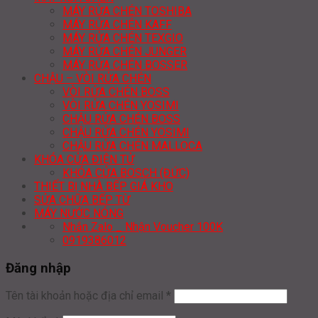
MÁY RỬA CHÉN TOSHIBA
MÁY RỬA CHÉN KAFF
MÁY RỬA CHÉN TEXGIO
MÁY RỬA CHÉN JUNGER
MÁY RỬA CHÉN BOSSER
CHẬU – VÒI RỬA CHÉN
VÒI RỬA CHÉN BOSS
VÒI RỬA CHÉN YOSIMI
CHẬU RỬA CHÉN BOSS
CHẬU RỬA CHÉN YOSIMI
CHẬU RỬA CHÉN MALLOCA
KHÓA CỬA ĐIỆN TỬ
KHÓA CỬA BOSCH (ĐỨC)
THIẾT BỊ NHÀ BẾP GIÁ KHO
SỬA CHỮA BẾP TỪ
MÁY NƯỚC NÓNG
Nhắn Zalo _ Nhận Voucher 100K
0919386012
Đăng nhập
Tên tài khoản hoặc địa chỉ email
*