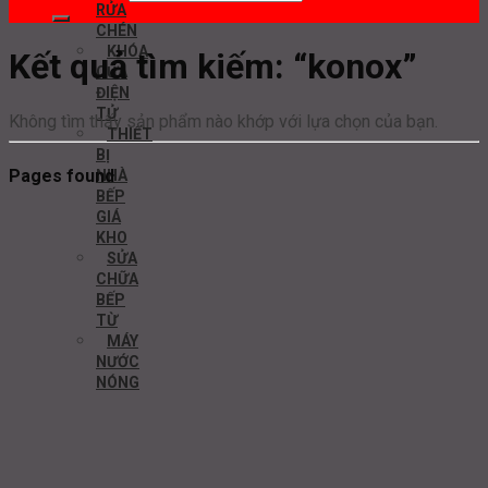
RỬA
CHÉN
KHÓA
Kết quả tìm kiếm: “konox”
CỬA
ĐIỆN
TỬ
Không tìm thấy sản phẩm nào khớp với lựa chọn của bạn.
THIẾT
BỊ
Pages found
NHÀ
BẾP
GIÁ
KHO
SỬA
CHỮA
BẾP
TỪ
MÁY
NƯỚC
NÓNG